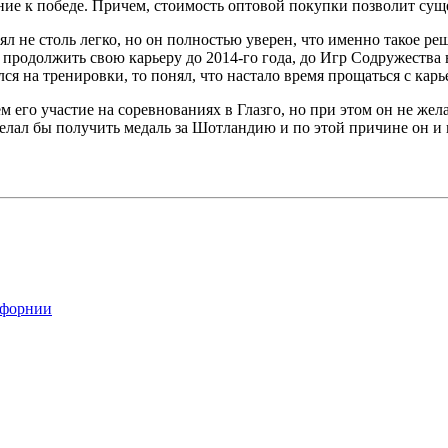
ие к победе. Причем, стоимость оптовой покупки позволит сущес
ял не столь легко, но он полностью уверен, что именно такое р
продолжить свою карьеру до 2014-го года, до Игр Содружества в
ся на тренировки, то понял, что настало время прощаться с карь
м его участие на соревнованиях в Глазго, но при этом он не жел
желал бы получить медаль за Шотландию и по этой причине он и н
ифорнии