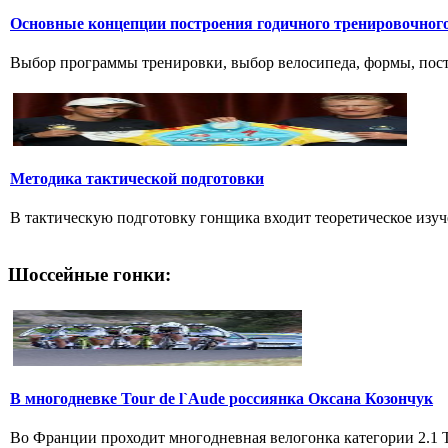
Основные концепции построения годичного тренировочног
Выбор программы тренировки, выбор велосипеда, формы, постр
Методика тактической подготовки
В тактическую подготовку гонщика входит теоретическое изуч
Шоссейные гонки:
В многодневке Tour de l`Aude россиянка Оксана Козончук
Во Франции проходит многодневная велогонка категории 2.1 Tou