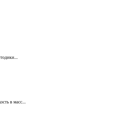
тодики...
сть в масс...