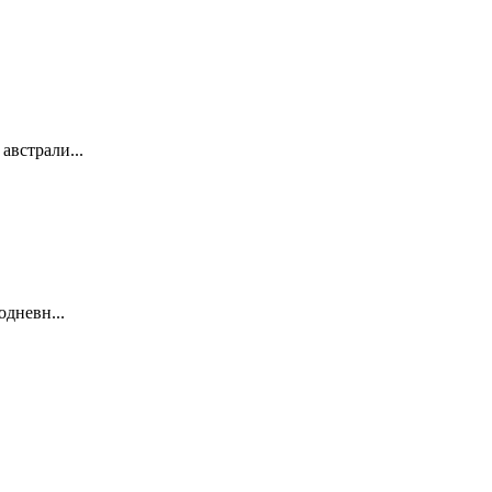
австрали...
одневн...