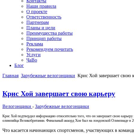
Контакты
Наши правила
О проекте
Ответственность
Партнерам
Планы и цели
Преимущества работы
Принцип работы
Реклама
Рекомендуем почитать
Услуги
ЧаВо
Блог
Главная
Зарубежные велогонщики
Крис Хой завершает свою 
Крис Хой завершает свою карьеру
Велогонщики
-
Зарубежные велогонщики
Крис Хой подтвердил информацию относительно того, что он завершает свою карьеру 
олимпийца Великобритании. Финальный аккорд Хоя был на лондонской Олимпиаде в 201
Что касается начинающих спортсменов, участвующих в команд