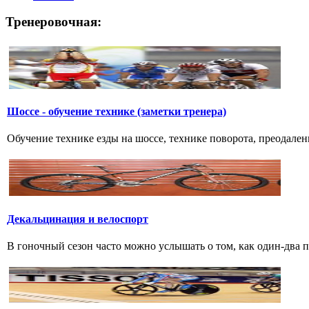
Тренеровочная:
Шоссе - обучение технике (заметки тренера)
Обучение технике езды на шоссе, технике поворота, преодалени
Декальцинация и велоспорт
В гоночный сезон часто можно услышать о том, как один-два 