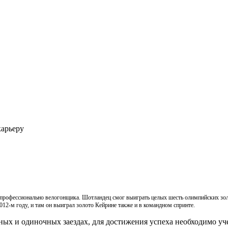
карьеру
профессионально велогонщика. Шотландец смог выиграть целых шесть олимпийских золо
2-м году, и там он выиграл золото Кейрине также и в командном спринте.
ных и одиночных заездах, для достижения успеха необходимо у