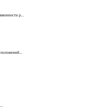
яженности р...
 положений...
..