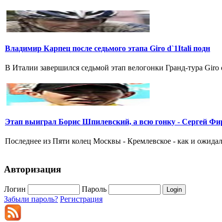
Владимир Карпец после седьмого этапа Giro d`1Itali подн
В Италии завершился седьмой этап велогонки Гранд-тура Giro 
Этап выиграл Борис Шпилевский, а всю гонку - Сергей Фи
Последнее из Пяти колец Москвы - Кремлевское - как и ожидал
Авторизация
Логин
Пароль
Забыли пароль?
Регистрация