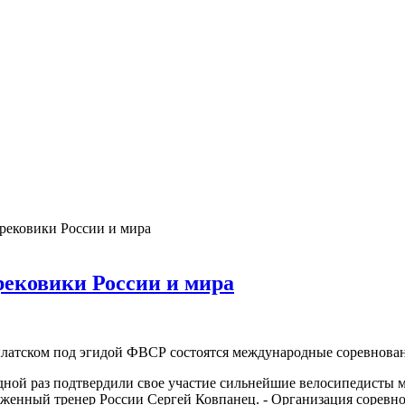
рековики России и мира
рековики России и мира
рылатском под эгидой ФВСР состоятся международные соревнова
едной раз подтвердили свое участие сильнейшие велосипедисты м
женный тренер России Сергей Ковпанец. - Организация соревно