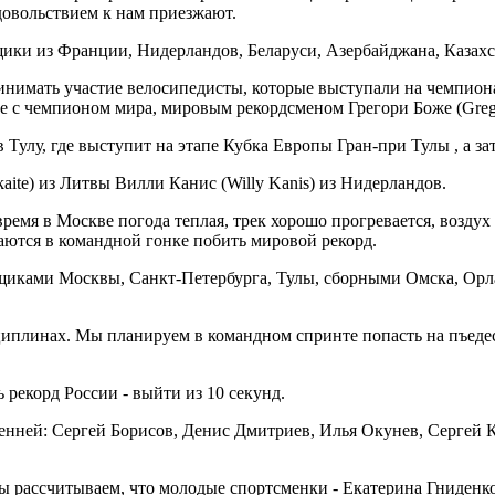
удовольствием к нам приезжают.
ики из Франции, Нидерландов, Беларуси, Азербайджана, Казахс
ринимать участие велосипедисты, которые выступали на чемпиона
ве с чемпионом мира, мировым рекордсменом Грегори Боже (Grego
 Тулу, где выступит на этапе Кубка Европы Гран-при Тулы , а за
ite) из Литвы Вилли Канис (Willy Kanis) из Нидерландов.
ремя в Москве погода теплая, трек хорошо прогревается, воздух
аются в командной гонке побить мировой рекорд.
щиками Москвы, Санкт-Петербурга, Тулы, сборными Омска, Орла
иплинах. Мы планируем в командном спринте попасть на пъедес
 рекорд России - выйти из 10 секунд.
ленней: Сергей Борисов, Денис Дмитриев, Илья Окунев, Сергей 
мы рассчитываем, что молодые спортсменки - Екатерина Гниденко