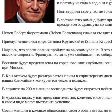
и поэтому из года в год они с 
Подтвердили свое участие гонщ
В составе этих команд будут п
прежде всего, французы во гла
Немец Роберт Форстеманн (Robert Forstemann) сначала съездит в
Приедут чемпионки мира Симона Крупескайте (Simona Krupecka
Надеюсь, что соревнования пройдут на высоком уровне. В это в
высокие скорости. Французы, кстати, уже сообщили, что собир
Россияне будут представлены на соревнованиях клубными гон
при Москвы .
В Крылатском будут разыгрываться призы в спринтерских дисц
наших ближайших конкурентов чехов и поляков.
В спринте на 200 м наши велосипедисты будут стараться побить
В мужских видах у нас представительство, конечно, многочис
в своем виде могут выступить успешно.
Среди женщин в команде образовался своего рода вакуум, но 