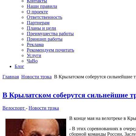
Контакты
Наши правила
О проекте
Ответственность
Партнерам
Планы и цели
Преимущества работы
Принцип работы
Реклама
Рекомендуем почитать
Услуги
ЧаВо
Блог
Главная
Новости трэка
В Крылатском соберутся сильнейшие т
В Крылатском соберутся сильнейшие т
Велоспорт
-
Новости трэка
В конце мая на велотреке в К
- В этих соревнованиях в очер
сборной команды России, Заслу