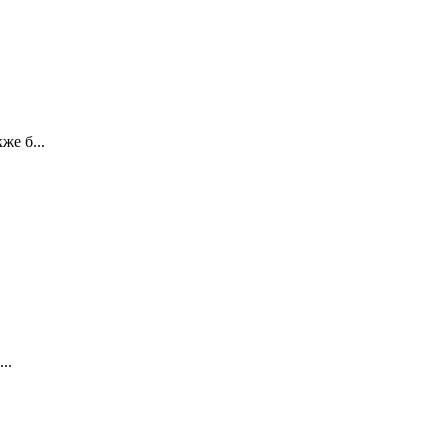
же б...
..