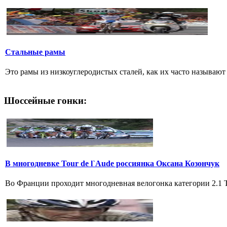
Стальные рамы
Это рамы из низкоуглеродистых сталей, как их часто называют р
Шоссейные гонки:
В многодневке Tour de l`Aude россиянка Оксана Козончук
Во Франции проходит многодневная велогонка категории 2.1 Tou