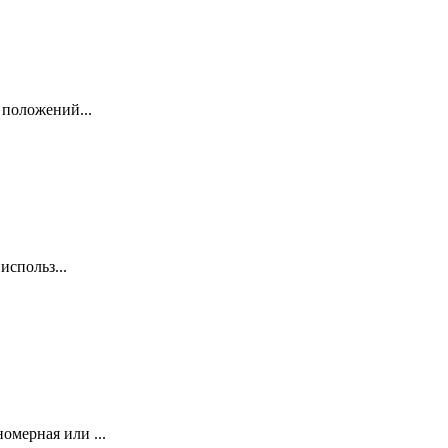
 положений...
использ...
мерная или ...