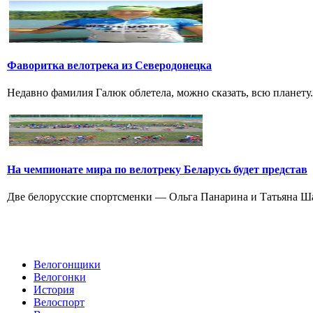
Фаворитка велотрека из Северодонецка
Недавно фамилия Галюк облетела, можно сказать, всю планету
На чемпионате мира по велотреку Беларусь будет представ
Две белорусские спортсменки — Ольга Панарина и Татьяна Шар
Велогонщики
Велогонки
История
Велоспорт