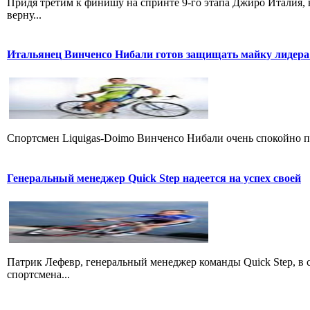
Придя третим к финишу на спринте 9-го этапа Джиро Италия, 
верну...
Итальянец Винченсо Нибали готов защищать майку лидера
Cпортсмен Liquigas-Doimo Винченсо Нибали очень спокойно пр
Генеральный менеджер Quick Step надеется на успех своей
Патрик Лефевр, генеральный менеджер команды Quick Step, в 
спортсмена...