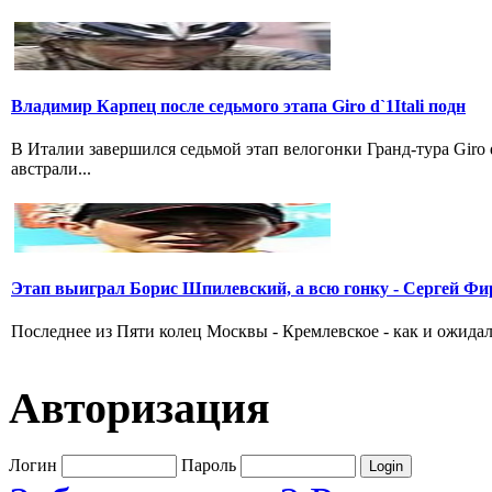
Владимир Карпец после седьмого этапа Giro d`1Itali подн
В Италии завершился седьмой этап велогонки Гранд-тура Giro
австрали...
Этап выиграл Борис Шпилевский, а всю гонку - Сергей Фи
Последнее из Пяти колец Москвы - Кремлевское - как и ожидал
Авторизация
Логин
Пароль