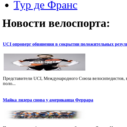
Тур де Франс
Новости велоспорта:
UCI опроверг обвинения в сокрытии положительных резул
Представители UCI, Международного Союза велосипедистов, в
поло...
Майка лидера снова у американца Феррара