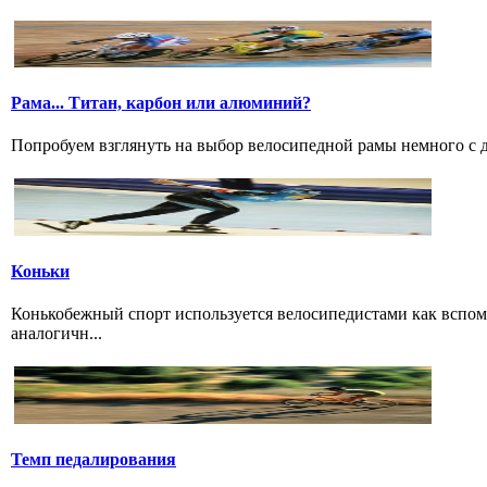
Рама... Титан, карбон или алюминий?
Попробуем взглянуть на выбор велосипедной рамы немного с дру
Коньки
Конькобежный спорт используется велосипедистами как вспом
аналогичн...
Темп педалирования