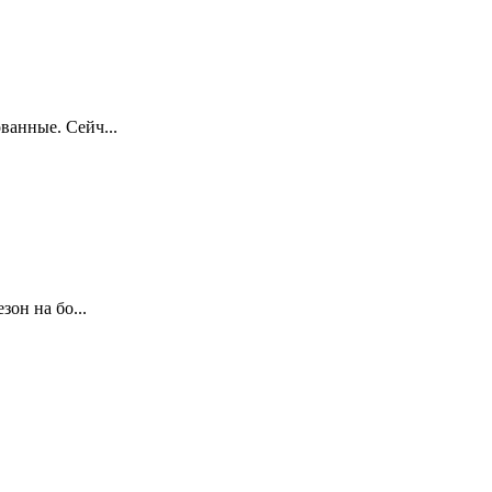
ванные. Сейч...
он на бо...