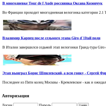
В многодневке Tour de l`Aude россиянка Оксана Козончук
Во Франции проходит многодневная велогонка категории 2.1 Tou
Владимир Карпец после седьмого этапа Giro d`1Itali подн
В Италии завершился седьмой этап велогонки Гранд-тура Giro 
Этап выиграл Борис Шпилевский, а всю гонку - Сергей Фи
Последнее из Пяти колец Москвы - Кремлевское - как и ожидал
Авторизация
Логин
Пароль