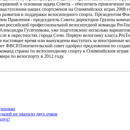
свершений и основная задача Совета – обеспечить привлечение и
 выступления наших спортсменов на Олимпийских играх 2008 г
 развития и поддержки велосипедного спорта. Президентом Фо
ем Правления - председатель Совета директоров Группы компа
и российской профессиональной велосипедной команды ProTour 
лександра Гусятникова, уже подготовлено несколько вариантов 
ле в окрестностях города Сочи. Первую велогонку класса ProTou
в настоящее время или вынуждены выступать за иностранные ко
дент ФВСР.Попечительский совет одобрил предложения по созда
 команд страны по велосипедному спорту к Олимпийским играм
ира по велоспорту в 2012 году.
руирован
далей не хватило двух очков
здух!