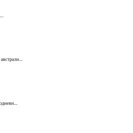
..
австрали...
одневн...