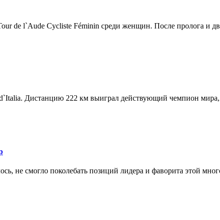
r de l`Aude Cycliste Féminin среди женщин. После пролога и дв.
d`Italia. Дистанцию 222 км выиграл действующий чемпион мира, 
р
ось, не смогло поколебать позиций лидера и фаворита этой мног