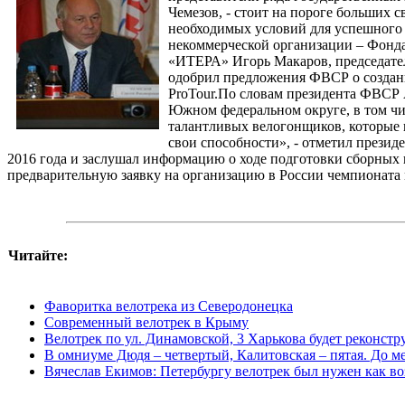
Чемезов, - стоит на пороге больших 
необходимых условий для успешного
некоммерческой организации – Фонда
«ИТЕРА» Игорь Макаров, председател
одобрил предложения ФВСР о создани
ProTour.По словам президента ФВСР А
Южном федеральном округе, в том чис
талантливых велогонщиков, которые 
свои способности», - отметил прези
2016 года и заслушал информацию о ходе подготовки сборных
предварительную заявку на организацию в России чемпионата м
Читайте:
Фаворитка велотрека из Северодонецка
Современный велотрек в Крыму
Велотрек по ул. Динамовской, 3 Харькова будет реконст
В омниуме Дюдя – четвертый, Калитовская – пятая. До ме
Вячеслав Екимов: Петербургу велотрек был нужен как во