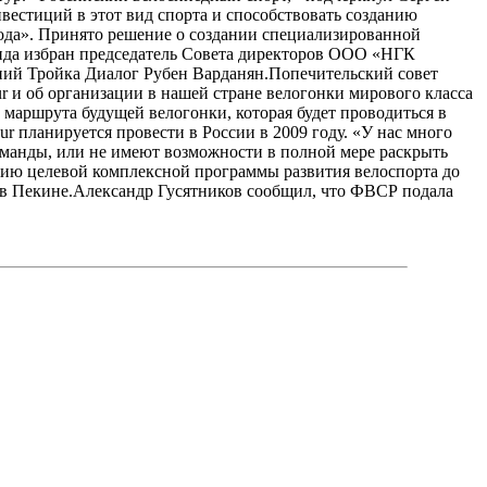
нвестиций в этот вид спорта и способствовать созданию
ода». Принято решение о создании специализированной
нда избран председатель Совета директоров ООО «НГК
ний Тройка Диалог Рубен Варданян.Попечительский совет
и об организации в нашей стране велогонки мирового класса
маршрута будущей велогонки, которая будет проводиться в
r планируется провести в России в 2009 году. «У нас много
манды, или не имеют возможности в полной мере раскрыть
нию целевой комплексной программы развития велоспорта до
 в Пекине.Александр Гусятников сообщил, что ФВСР подала