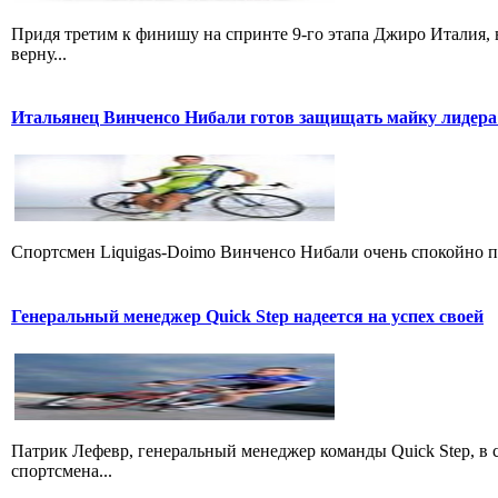
Придя третим к финишу на спринте 9-го этапа Джиро Италия, 
верну...
Итальянец Винченсо Нибали готов защищать майку лидера
Cпортсмен Liquigas-Doimo Винченсо Нибали очень спокойно пр
Генеральный менеджер Quick Step надеется на успех своей
Патрик Лефевр, генеральный менеджер команды Quick Step, в 
спортсмена...