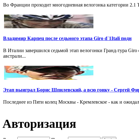
Во Франции проходит многодневная велогонка категории 2.1 Tou
Владимир Карпец после седьмого этапа Giro d`1Itali подн
В Италии завершился седьмой этап велогонки Гранд-тура Giro
австрали...
Этап выиграл Борис Шпилевский, а всю гонку - Сергей Фи
Последнее из Пяти колец Москвы - Кремлевское - как и ожидал
Авторизация