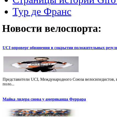
Тур де Франс
Новости велоспорта:
UCI опроверг обвинения в сокрытии положительных резул
Представители UCI, Международного Союза велосипедистов, в
поло...
Майка лидера снова у американца Феррара