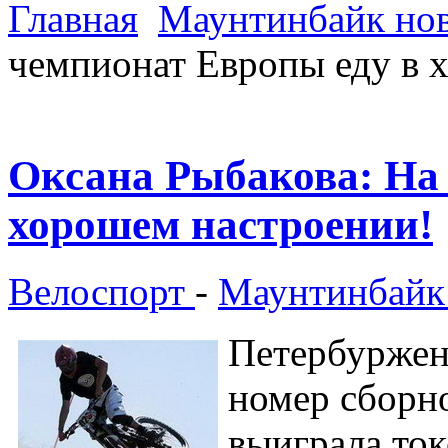
Главная
Маунтинбайк но
чемпионат Европы еду в 
Оксана Рыбакова: На
хорошем настроении!
Велоспорт
-
Маунтинбайк
Петербуржен
номер сборн
выиграла то