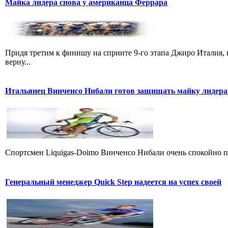
Майка лидера снова у американца Феррара
Придя третим к финишу на спринте 9-го этапа Джиро Италия, 
верну...
Итальянец Винченсо Нибали готов защищать майку лидера
Cпортсмен Liquigas-Doimo Винченсо Нибали очень спокойно пр
Генеральный менеджер Quick Step надеется на успех своей