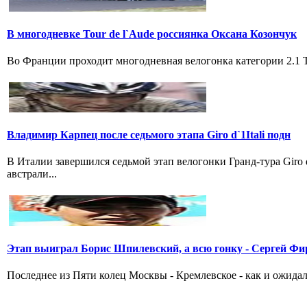
В многодневке Tour de l`Aude россиянка Оксана Козончук
Во Франции проходит многодневная велогонка категории 2.1 Tou
Владимир Карпец после седьмого этапа Giro d`1Itali подн
В Италии завершился седьмой этап велогонки Гранд-тура Giro
австрали...
Этап выиграл Борис Шпилевский, а всю гонку - Сергей Фи
Последнее из Пяти колец Москвы - Кремлевское - как и ожидал