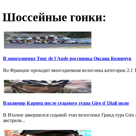
Шоссейные гонки:
В многодневке Tour de l`Aude россиянка Оксана Козончук
Во Франции проходит многодневная велогонка категории 2.1 Tou
Владимир Карпец после седьмого этапа Giro d`1Itali подн
В Италии завершился седьмой этап велогонки Гранд-тура Giro
австрали...