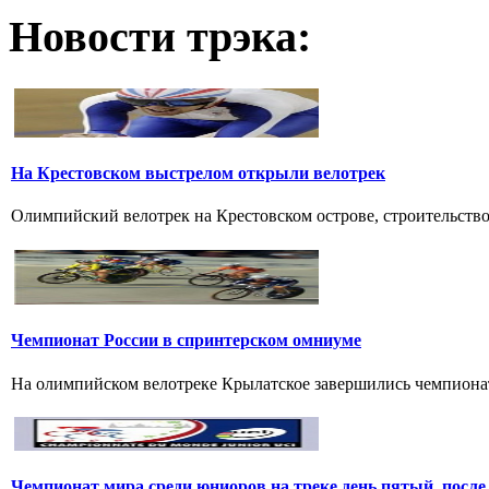
Новости трэка:
На Крестовском выстрелом открыли велотрек
Олимпийский велотрек на Крестовском острове, строительство к
Чемпионат России в спринтерском омниуме
На олимпийском велотреке Крылатское завершились чемпионат
Чемпионат мира среди юниоров на треке день пятый, после