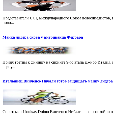
Представители UCI, Международного Союза велосипедистов, в
поло...
Майка лидера снова у американца Феррара
Придя третим к финишу на спринте 9-го этапа Джиро Италия, 
верну...
Итальянец Винченсо Нибали готов защищать майку лидера
Cпортсмен Liquigas-Doimo Винченсо Нибали очень спокойно пр