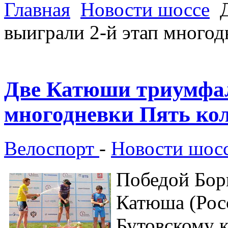
Главная
Новости шоссе
Д
выиграли 2-й этап много
Две Катюши триумфал
многодневки Пять ко
Велоспорт
-
Новости шос
Победой Бор
Катюша (Росс
Бутовскому к