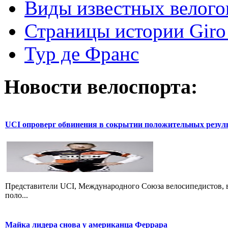
Виды известных велого
Страницы истории Giro 
Тур де Франс
Новости велоспорта:
UCI опроверг обвинения в сокрытии положительных резул
Представители UCI, Международного Союза велосипедистов, в
поло...
Майка лидера снова у американца Феррара