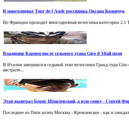
В многодневке Tour de l`Aude россиянка Оксана Козончук
Во Франции проходит многодневная велогонка категории 2.1 Tou
Владимир Карпец после седьмого этапа Giro d`1Itali подн
В Италии завершился седьмой этап велогонки Гранд-тура Giro
австрали...
Этап выиграл Борис Шпилевский, а всю гонку - Сергей Фи
Последнее из Пяти колец Москвы - Кремлевское - как и ожидал