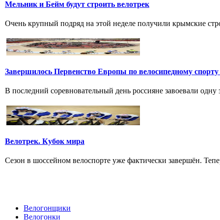
Мельник и Бейм будут строить велотрек
Очень крупный подряд на этой неделе получили крымские стро
Завершилось Первенство Европы по велосипедному спорту
В последний соревновательный день россияне завоевали одну зо
Велотрек. Кубок мира
Сезон в шоссейном велоспорте уже фактически завершён. Тепер
Велогонщики
Велогонки