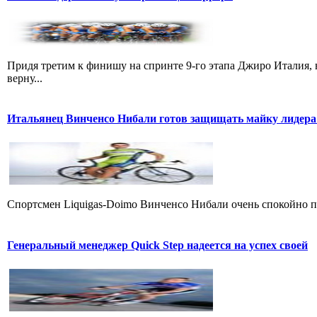
Придя третим к финишу на спринте 9-го этапа Джиро Италия, 
верну...
Итальянец Винченсо Нибали готов защищать майку лидера
Cпортсмен Liquigas-Doimo Винченсо Нибали очень спокойно пр
Генеральный менеджер Quick Step надеется на успех своей