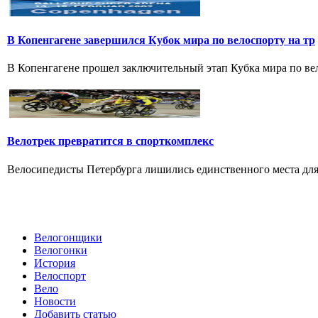
В Копенгагене завершился Кубок мира по велоспорту на тр
В Копенгагене прошел заключительный этап Кубка мира по вел
Велотрек превратится в спорткомплекс
Велосипедисты Петербурга лишились единственного места для 
Велогонщики
Велогонки
История
Велоспорт
Вело
Новости
Добавить статью