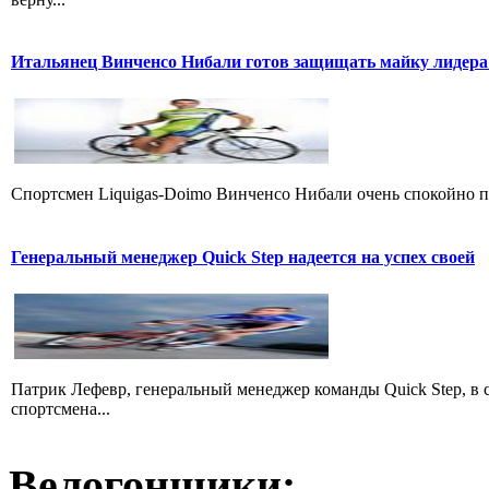
Итальянец Винченсо Нибали готов защищать майку лидера
Cпортсмен Liquigas-Doimo Винченсо Нибали очень спокойно пр
Генеральный менеджер Quick Step надеется на успех своей
Патрик Лефевр, генеральный менеджер команды Quick Step, в 
спортсмена...
Велогонщики: