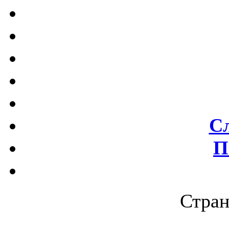
С
П
Стран