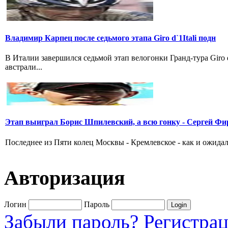
Владимир Карпец после седьмого этапа Giro d`1Itali подн
В Италии завершился седьмой этап велогонки Гранд-тура Giro
австрали...
Этап выиграл Борис Шпилевский, а всю гонку - Сергей Фи
Последнее из Пяти колец Москвы - Кремлевское - как и ожидал
Авторизация
Логин
Пароль
Забыли пароль?
Регистра