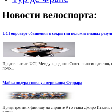
Новости велоспорта:
UCI опроверг обвинения в сокрытии положительных резул
Представители UCI, Международного Союза велосипедистов, в
поло...
Майка лидера снова у американца Феррара
Придя третим к финишу на спринте 9-го этапа Джиро Италия, 
верну...