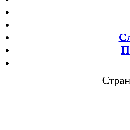
С
П
Стран