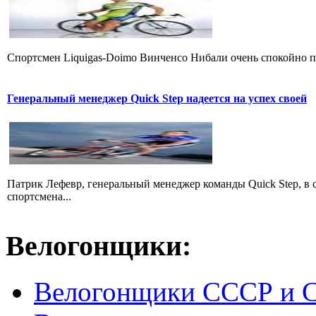
Cпортсмен Liquigas-Doimo Винченсо Нибали очень спокойно пр
Генеральный менеджер Quick Step надеется на успех своей
Патрик Лефевр, генеральный менеджер команды Quick Step, в 
спортсмена...
Велогонщики:
Велогонщики СССР и 