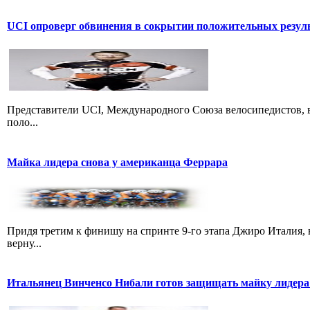
UCI опроверг обвинения в сокрытии положительных резул
Представители UCI, Международного Союза велосипедистов, в
поло...
Майка лидера снова у американца Феррара
Придя третим к финишу на спринте 9-го этапа Джиро Италия, 
верну...
Итальянец Винченсо Нибали готов защищать майку лидера