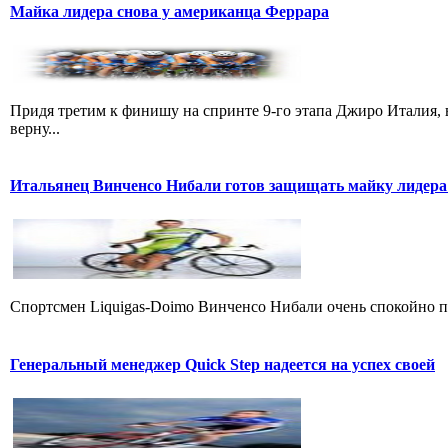
Майка лидера снова у американца Феррара
Придя третим к финишу на спринте 9-го этапа Джиро Италия, 
верну...
Итальянец Винченсо Нибали готов защищать майку лидера
Cпортсмен Liquigas-Doimo Винченсо Нибали очень спокойно пр
Генеральный менеджер Quick Step надеется на успех своей