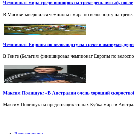
Чемпионат мира среди юниоров на треке день пятый, после
В Москве завершился чемпионат мира по велоспорту на треке.
Чемпионат Европы по велоспорту на треке в омниуме, дерн
В Генте (Бельгия) финишировал чемпионат Европы по велоспорт
Максим Полищук: «В Австралии очень хороший скоростно
Максим Полищук на предстоящих этапах Кубка мира в Австрали
Велогонщики