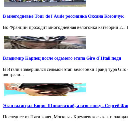
В многодневке Tour de l`Aude россиянка Оксана Козончук
Во Франции проходит многодневная велогонка категории 2.1 Tou
Владимир Карпец после седьмого этапа Giro d`1Itali подн
В Италии завершился седьмой этап велогонки Гранд-тура Giro
австрали...
Этап выиграл Борис Шпилевский, а всю гонку - Сергей Фи
Последнее из Пяти колец Москвы - Кремлевское - как и ожидал