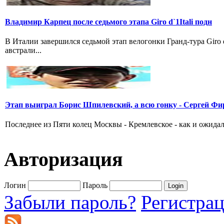
Владимир Карпец после седьмого этапа Giro d`1Itali подн
В Италии завершился седьмой этап велогонки Гранд-тура Giro
австрали...
Этап выиграл Борис Шпилевский, а всю гонку - Сергей Фи
Последнее из Пяти колец Москвы - Кремлевское - как и ожидал
Авторизация
Логин
Пароль
Забыли пароль?
Регистра