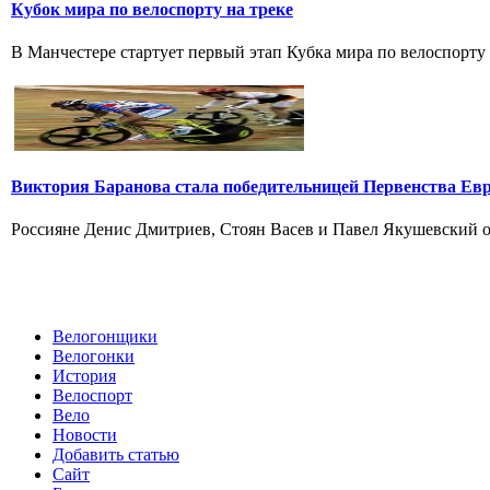
Кубок мира по велоспорту на треке
В Манчестере стартует первый этап Кубка мира по велоспорту н
Виктория Баранова стала победительницей Первенства Ев
Россияне Денис Дмитриев, Стоян Васев и Павел Якушевский од
Велогонщики
Велогонки
История
Велоспорт
Вело
Новости
Добавить статью
Сайт