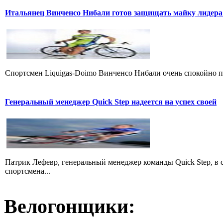
Итальянец Винченсо Нибали готов защищать майку лидера
Cпортсмен Liquigas-Doimo Винченсо Нибали очень спокойно пр
Генеральный менеджер Quick Step надеется на успех своей
Патрик Лефевр, генеральный менеджер команды Quick Step, в 
спортсмена...
Велогонщики: