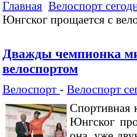
Главная
Велоспорт сегод
Юнгског прощается с вел
Дважды чемпионка ми
велоспортом
Велоспорт
-
Велоспорт се
Спортивная 
Юнгског про
она, уже дву