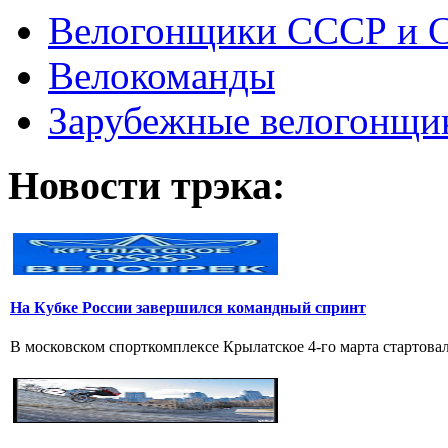
Велогонщики СССР и 
Велокоманды
Зарубежные велогонщи
Новости трэка:
На Кубке России завершился командный спринт
В московском спорткомплексе Крылатское 4-го марта стартовал