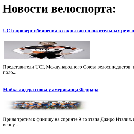
Новости велоспорта:
UCI опроверг обвинения в сокрытии положительных резул
Представители UCI, Международного Союза велосипедистов, в
поло...
Майка лидера снова у американца Феррара
Придя третим к финишу на спринте 9-го этапа Джиро Италия, 
верну...