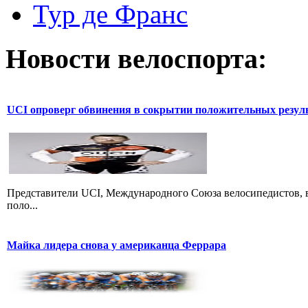
Тур де Франс
Новости велоспорта:
UCI опроверг обвинения в сокрытии положительных резул
Представители UCI, Международного Союза велосипедистов, в
поло...
Майка лидера снова у американца Феррара