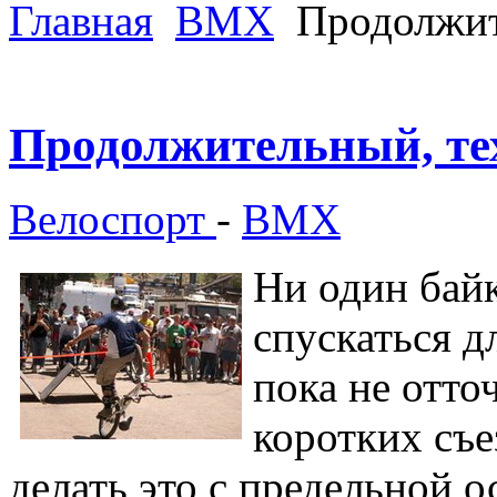
Главная
ВМХ
Продолжит
Продолжительный, те
Велоспорт
-
ВМХ
Ни один байк
спускаться 
пока не отто
коротких съе
делать это с предельной 