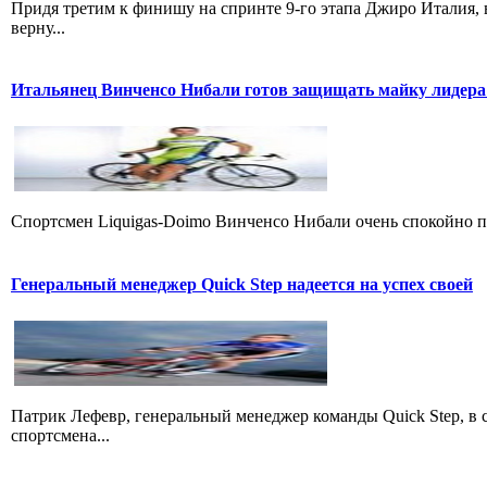
Придя третим к финишу на спринте 9-го этапа Джиро Италия, 
верну...
Итальянец Винченсо Нибали готов защищать майку лидера
Cпортсмен Liquigas-Doimo Винченсо Нибали очень спокойно пр
Генеральный менеджер Quick Step надеется на успех своей
Патрик Лефевр, генеральный менеджер команды Quick Step, в 
спортсмена...