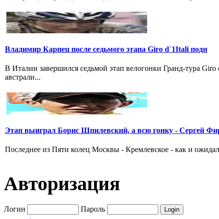
Владимир Карпец после седьмого этапа Giro d`1Itali подн
В Италии завершился седьмой этап велогонки Гранд-тура Giro
австрали...
Этап выиграл Борис Шпилевский, а всю гонку - Сергей Фи
Последнее из Пяти колец Москвы - Кремлевское - как и ожидал
Авторизация
Логин
Пароль