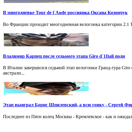
В многодневке Tour de l`Aude россиянка Оксана Козончук
Во Франции проходит многодневная велогонка категории 2.1 Tou
Владимир Карпец после седьмого этапа Giro d`1Itali подн
В Италии завершился седьмой этап велогонки Гранд-тура Giro
австрали...
Этап выиграл Борис Шпилевский, а всю гонку - Сергей Фи
Последнее из Пяти колец Москвы - Кремлевское - как и ожидал