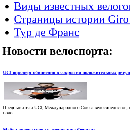
Виды известных велого
Страницы истории Giro 
Тур де Франс
Новости велоспорта:
UCI опроверг обвинения в сокрытии положительных резул
Представители UCI, Международного Союза велосипедистов, в
поло...
Майка лидера снова у американца Феррара