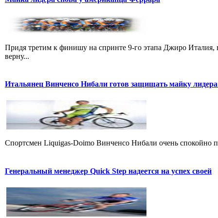
Придя третим к финишу на спринте 9-го этапа Джиро Италия, 
верну...
Итальянец Винченсо Нибали готов защищать майку лидера
Cпортсмен Liquigas-Doimo Винченсо Нибали очень спокойно пр
Генеральный менеджер Quick Step надеется на успех своей