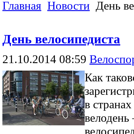
Главная
Новости
День ве
День велосипедиста
21.10.2014 08:59
Велоспо
Как тако
зарегистр
в странах
велодень 
велосипе