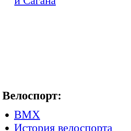
и Сагана
Велоспорт:
ВМХ
История велоспорта