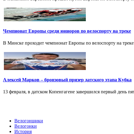
Чемпионат Европы среди юниоров по велоспорту на треке
В Минске проходит чемпионат Европы по велоспорту на треке 
Алексей Марков – бронзовый призер датского этапа Кубка
13 февраля, в датском Копенгагене завершился первый день пят
Велогонщики
Велогонки
История