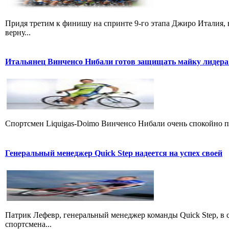
Придя третим к финишу на спринте 9-го этапа Джиро Италия, 
верну...
Итальянец Винченсо Нибали готов защищать майку лидера
Cпортсмен Liquigas-Doimo Винченсо Нибали очень спокойно пр
Генеральный менеджер Quick Step надеется на успех своей
Патрик Лефевр, генеральный менеджер команды Quick Step, в 
спортсмена...