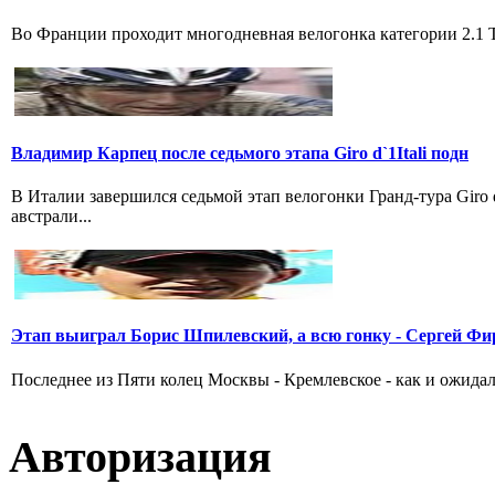
Во Франции проходит многодневная велогонка категории 2.1 Tou
Владимир Карпец после седьмого этапа Giro d`1Itali подн
В Италии завершился седьмой этап велогонки Гранд-тура Giro
австрали...
Этап выиграл Борис Шпилевский, а всю гонку - Сергей Фи
Последнее из Пяти колец Москвы - Кремлевское - как и ожидал
Авторизация