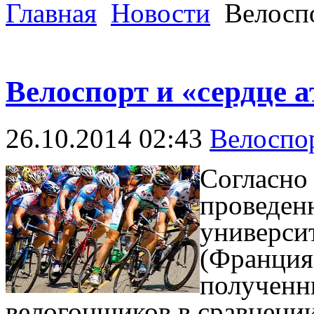
Главная
Новости
Велоспо
Велоспорт и «сердце а
26.10.2014 02:43
Велоспо
Согласно
проведен
университ
(Франция
полученн
велогонщиков в сравнен