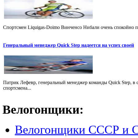
Cпортсмен Liquigas-Doimo Винченсо Нибали очень спокойно пр
Генеральный менеджер Quick Step надеется на успех своей
Патрик Лефевр, генеральный менеджер команды Quick Step, в 
спортсмена...
Велогонщики:
Велогонщики СССР и 