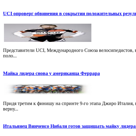
UCI опроверг обвинения в сокрытии положительных резул
Представители UCI, Международного Союза велосипедистов, в
поло...
Майка лидера снова у американца Феррара
Придя третим к финишу на спринте 9-го этапа Джиро Италия, 
верну...
Итальянец Винченсо Нибали готов защищать майку лидера