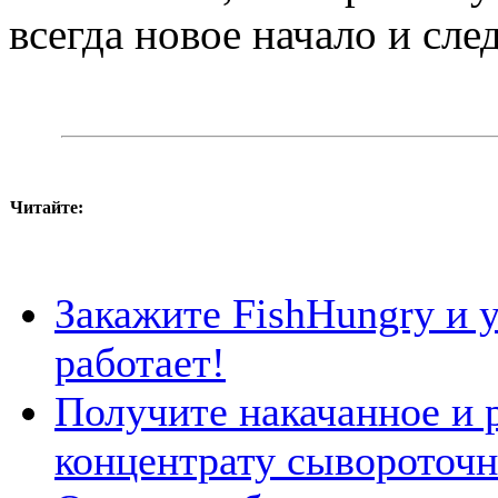
всегда новое начало и сле
Читайте:
Закажите FishHungry и у
работает!
Получите накачанное и р
концентрату сывороточн