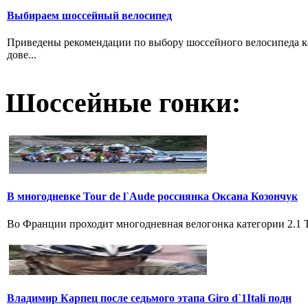
Выбираем шосcейный велосипед
Приведены рекомендации по выбору шоссейного велосипеда ка
дове...
Шоссейные гонки:
В многодневке Tour de l`Aude россиянка Оксана Козончук
Во Франции проходит многодневная велогонка категории 2.1 Tou
Владимир Карпец после седьмого этапа Giro d`1Itali подн