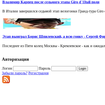
Владимир Карпец после седьмого этапа Giro d`1Itali подн
В Италии завершился седьмой этап велогонки Гранд-тура Giro 
Этап выиграл Борис Шпилевский, а всю гонку - Сергей Фи
Последнее из Пяти колец Москвы - Кремлевское - как и ожидал
Авторизация
Логин
Пароль
Забыли пароль?
Регистрация