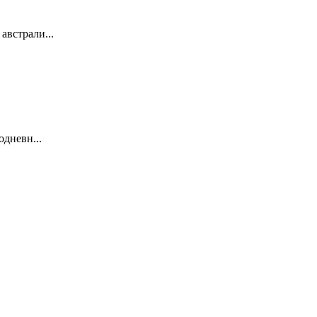
австрали...
одневн...