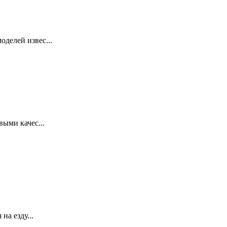
делей извес...
ыми качес...
на езду...