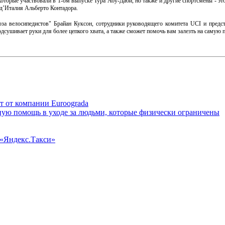
оторые участвовали в 1-ом выпуске Тура Абу-Даби, но также и другие спортсмены - эт
 д’Италия Альберто Контадора.
а велосипедистов" Брайан Куксон, сотрудники руководящего комитета UCI и предст
дсушивает руки для более цепкого хвата, а также сможет помочь вам залезть на самую 
 от компании Euroograda
ю помощь в уходе за людьми, которые физически ограничены
 «Яндекс.Такси»