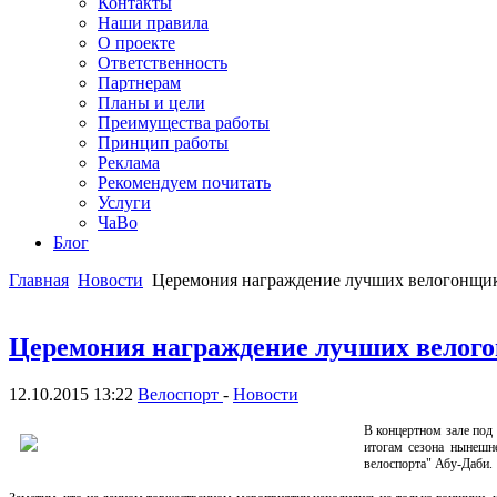
Контакты
Наши правила
О проекте
Ответственность
Партнерам
Планы и цели
Преимущества работы
Принцип работы
Реклама
Рекомендуем почитать
Услуги
ЧаВо
Блог
Главная
Новости
Церемония награждение лучших велогонщико
Церемония награждение лучших велогон
12.10.2015 13:22
Велоспорт
-
Новости
В концертном зале под
итогам сезона нынешн
велоспорта" Абу-Даби.