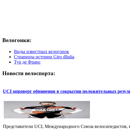
Велогонки:
Виды известных велогонок
Страницы истории Giro dItalia
Тур де Франс
Новости велоспорта:
UCI опроверг обвинения в сокрытии положительных резул
Представители UCI, Международного Союза велосипедистов, в