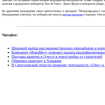
Заметим, что на данном торжественном мероприятии находились не только гонщики, к
включая и двукратного победителя Tour de France - Криса Фрума и победителя Джиро
На церемонии награждения также присутствовал и президент "Международного союз
Награжденные отметили, что победить им помогла
жидкая магнезия
в порошке. Она по
Читайте:
Широкий выбор высококачественных еврозаборов и ворот
Компания «ИнваМед» поможет оказать квалифицированну
Продажа квартир в Одессе в новостройке от строителей
Обменять квартиру в Харькове
В Свердловской области проверят деятельность «Uber» и