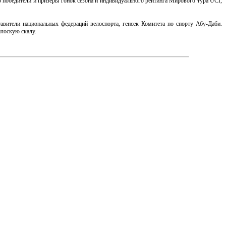
о победители и призёры гонок сезона и индивидуального рейтинга Мирового тура UCI,
авители национальных федераций велоспорта, генсек Комитета по спорту Абу-Даби.
плоскую скалу.