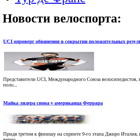
Новости велоспорта:
UCI опроверг обвинения в сокрытии положительных резул
Представители UCI, Международного Союза велосипедистов, в
поло...
Майка лидера снова у американца Феррара
Придя третим к финишу на спринте 9-го этапа Джиро Италия, 
верну...