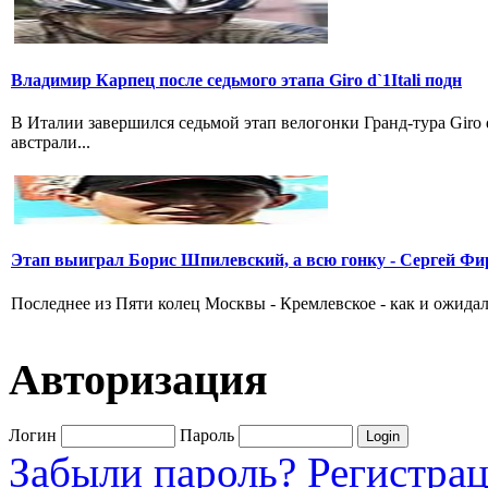
Владимир Карпец после седьмого этапа Giro d`1Itali подн
В Италии завершился седьмой этап велогонки Гранд-тура Giro
австрали...
Этап выиграл Борис Шпилевский, а всю гонку - Сергей Фи
Последнее из Пяти колец Москвы - Кремлевское - как и ожидал
Авторизация
Логин
Пароль
Забыли пароль?
Регистра