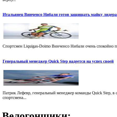
Итальянец Винченсо Нибали готов защищать майку лидера
Cпортсмен Liquigas-Doimo Винченсо Нибали очень спокойно пр
Генеральный менеджер Quick Step надеется на успех своей
Патрик Лефевр, генеральный менеджер команды Quick Step, в 
спортсмена...
Велогонщики: