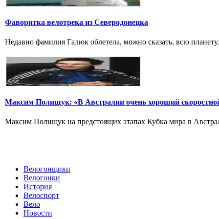
Фаворитка велотрека из Северодонецка
Недавно фамилия Галюк облетела, можно сказать, всю планету
Максим Полищук: «В Австралии очень хороший скоростно
Максим Полищук на предстоящих этапах Кубка мира в Австрали
Велогонщики
Велогонки
История
Велоспорт
Вело
Новости