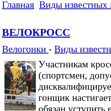
Главная
Виды известных 
ВЕЛОКРОСС
Велогонки
-
Виды известн
Участникам кросс
(спортсмен, допу
дисквалифицирует
гонщик настигает
обязан уступить 