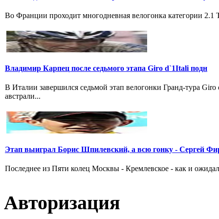
Во Франции проходит многодневная велогонка категории 2.1 Tou
Владимир Карпец после седьмого этапа Giro d`1Itali подн
В Италии завершился седьмой этап велогонки Гранд-тура Giro
австрали...
Этап выиграл Борис Шпилевский, а всю гонку - Сергей Фи
Последнее из Пяти колец Москвы - Кремлевское - как и ожидал
Авторизация