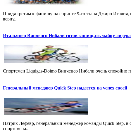
Придя третим к финишу на спринте 9-го этапа Джиро Италия, 
верну...
Итальянец Винченсо Нибали готов защищать майку лидера
Cпортсмен Liquigas-Doimo Винченсо Нибали очень спокойно пр
Генеральный менеджер Quick Step надеется на успех своей
Патрик Лефевр, генеральный менеджер команды Quick Step, в 
спортсмена...