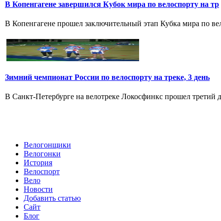
В Копенгагене завершился Кубок мира по велоспорту на тр
В Копенгагене прошел заключительный этап Кубка мира по вел
Зимний чемпионат России по велоспорту на треке, 3 день
В Санкт-Петербурге на велотреке Локосфинкс прошел третий де
Велогонщики
Велогонки
История
Велоспорт
Вело
Новости
Добавить статью
Сайт
Блог