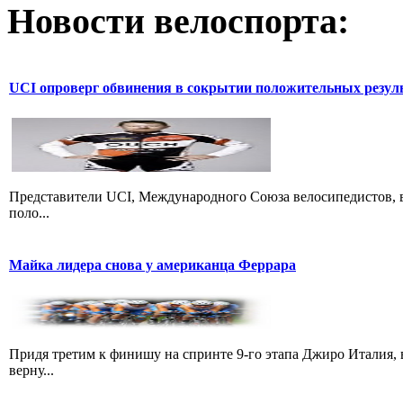
Новости велоспорта:
UCI опроверг обвинения в сокрытии положительных резул
Представители UCI, Международного Союза велосипедистов, в
поло...
Майка лидера снова у американца Феррара
Придя третим к финишу на спринте 9-го этапа Джиро Италия, 
верну...