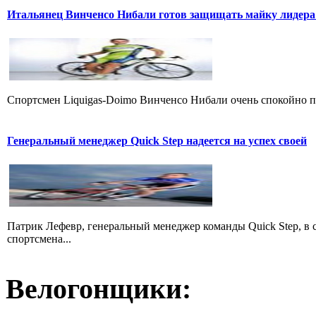
Итальянец Винченсо Нибали готов защищать майку лидера
Cпортсмен Liquigas-Doimo Винченсо Нибали очень спокойно пр
Генеральный менеджер Quick Step надеется на успех своей
Патрик Лефевр, генеральный менеджер команды Quick Step, в 
спортсмена...
Велогонщики: