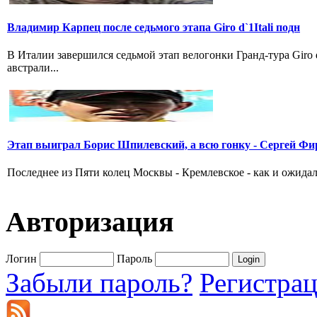
Владимир Карпец после седьмого этапа Giro d`1Itali подн
В Италии завершился седьмой этап велогонки Гранд-тура Giro
австрали...
Этап выиграл Борис Шпилевский, а всю гонку - Сергей Фи
Последнее из Пяти колец Москвы - Кремлевское - как и ожидал
Авторизация
Логин
Пароль
Забыли пароль?
Регистра