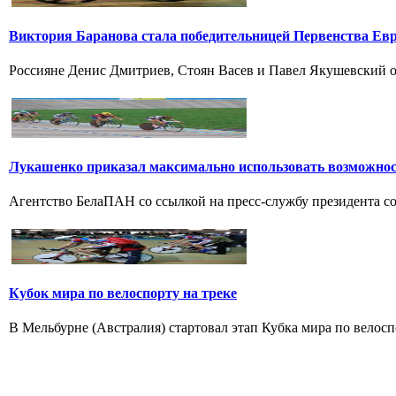
Виктория Баранова стала победительницей Первенства Ев
Россияне Денис Дмитриев, Стоян Васев и Павел Якушевский од
Лукашенко приказал максимально использовать возможно
Агентство БелаПАН со ссылкой на пресс-службу президента со
Кубок мира по велоспорту на треке
В Мельбурне (Австралия) стартовал этап Кубка мира по велоспо