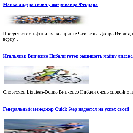
Майка лидера снова у американца Феррара
Придя третим к финишу на спринте 9-го этапа Джиро Италия, 
верну...
Итальянец Винченсо Нибали готов защищать майку лидера
Cпортсмен Liquigas-Doimo Винченсо Нибали очень спокойно пр
Генеральный менеджер Quick Step надеется на успех своей