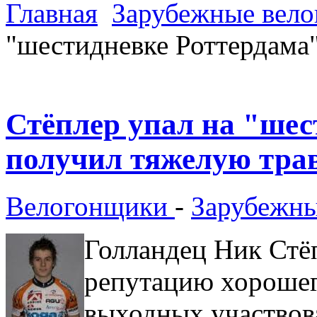
Главная
Зарубежные вел
"шестидневке Роттердама
Стёплер упал на "шес
получил тяжелую тра
Велогонщики
-
Зарубежны
Голландец Ник Стё
репутацию хорошег
выходных участвова