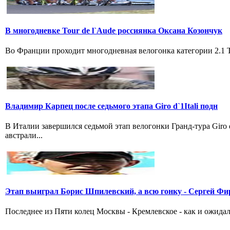
В многодневке Tour de l`Aude россиянка Оксана Козончук
Во Франции проходит многодневная велогонка категории 2.1 Tou
Владимир Карпец после седьмого этапа Giro d`1Itali подн
В Италии завершился седьмой этап велогонки Гранд-тура Giro
австрали...
Этап выиграл Борис Шпилевский, а всю гонку - Сергей Фи
Последнее из Пяти колец Москвы - Кремлевское - как и ожидал