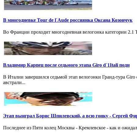
В многодневке Tour de l`Aude россиянка Оксана Козончук
Во Франции проходит многодневная велогонка категории 2.1 Tou
Владимир Карпец после седьмого этапа Giro d`1Itali подн
В Италии завершился седьмой этап велогонки Гранд-тура Giro
австрали...
Этап выиграл Борис Шпилевский, а всю гонку - Сергей Фи
Последнее из Пяти колец Москвы - Кремлевское - как и ожидал