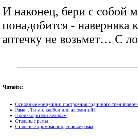
И наконец, бери с собой 
понадобится - наверняка к
аптечку не возьмет… С ло
Читайте:
Основные концепции построения годичного тренировоч
Рама... Титан, карбон или алюминий?
Производители велорам
Стальные рамы
Стальные хромомолибденовые рамы