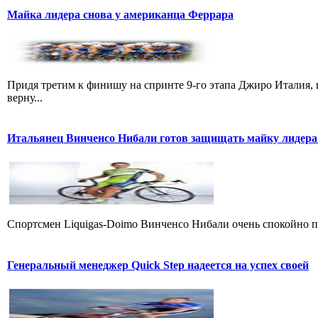
Майка лидера снова у американца Феррара
Придя третим к финишу на спринте 9-го этапа Джиро Италия, 
верну...
Итальянец Винченсо Нибали готов защищать майку лидера
Cпортсмен Liquigas-Doimo Винченсо Нибали очень спокойно пр
Генеральный менеджер Quick Step надеется на успех своей