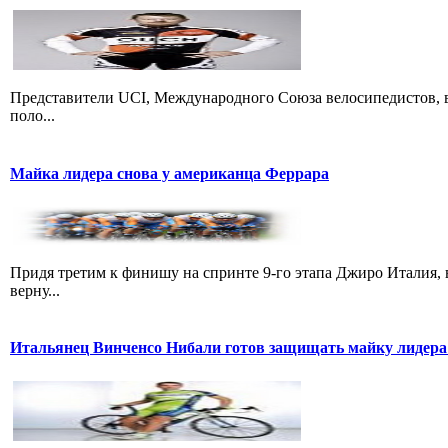
Представители UCI, Международного Союза велосипедистов, в
поло...
Майка лидера снова у американца Феррара
Придя третим к финишу на спринте 9-го этапа Джиро Италия, 
верну...
Итальянец Винченсо Нибали готов защищать майку лидера