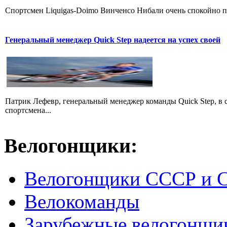
Cпортсмен Liquigas-Doimo Винченсо Нибали очень спокойно пр
Генеральный менеджер Quick Step надеется на успех своей
Патрик Лефевр, генеральный менеджер команды Quick Step, в 
спортсмена...
Велогонщики:
Велогонщики СССР и 
Велокоманды
Зарубежные велогонщи