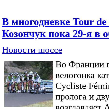
В многодневке Tour de
Козончук пока 29-я в 
Новости шоссе
Во Франции 
велогонка кат
Cycliste Fém
пролога и дв
возглавляет 