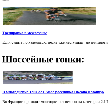
Тренировка в межсезонье
Если судить по календарю, весна уже наступила - но для многи
Шоссейные гонки:
В многодневке Tour de l`Aude россиянка Оксана Козончук
Во Франции проходит многодневная велогонка категории 2.1 Tou