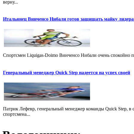
верну...
Итальянец Винченсо Нибали готов защищать майку лидера
Cпортсмен Liquigas-Doimo Винченсо Нибали очень спокойно пр
Генеральный менеджер Quick Step надеется на успех своей
Патрик Лефевр, генеральный менеджер команды Quick Step, в 
спортсмена...