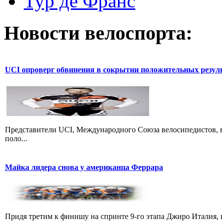
Тур де Франс
Новости велоспорта:
UCI опроверг обвинения в сокрытии положительных резул
Представители UCI, Международного Союза велосипедистов, в
поло...
Майка лидера снова у американца Феррара
Придя третим к финишу на спринте 9-го этапа Джиро Италия, 