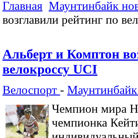
Главная
Маунтинбайк но
возглавили рейтинг по ве
Альберт и Комптон во
велокроссу UCI
Велоспорт
-
Маунтинбайк
Чемпион мира Н
чемпионка Кейт
индивидуальный 