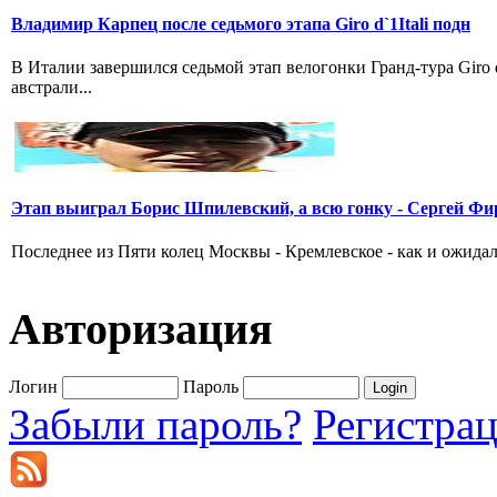
Владимир Карпец после седьмого этапа Giro d`1Itali подн
В Италии завершился седьмой этап велогонки Гранд-тура Giro
австрали...
Этап выиграл Борис Шпилевский, а всю гонку - Сергей Фи
Последнее из Пяти колец Москвы - Кремлевское - как и ожидал
Авторизация
Логин
Пароль
Забыли пароль?
Регистра