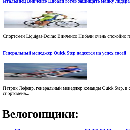
Итальянец Винченсо Нибали готов защищать майку лидера
Cпортсмен Liquigas-Doimo Винченсо Нибали очень спокойно пр
Генеральный менеджер Quick Step надеется на успех своей
Патрик Лефевр, генеральный менеджер команды Quick Step, в 
спортсмена...
Велогонщики: