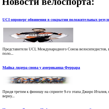
Новости велоспорта:
UCI опроверг обвинения в сокрытии положительных резул
Представители UCI, Международного Союза велосипедистов, в
поло...
Майка лидера снова у американца Феррара
Придя третим к финишу на спринте 9-го этапа Джиро Италия, 
верну...