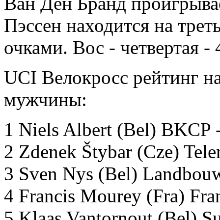
Ван Ден Бранд проигрыва
Пэссен находится на трет
очками. Вос - четвертая -
UCI Велокросс рейтинг на
мужчины:
1 Niels Albert (Bel) BKCP 
2 Zdenek Štybar (Cze) Tele
3 Sven Nys (Bel) Landbou
4 Francis Mourey (Fra) Fra
5 Klaas Vantornout (Bel) 