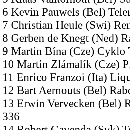
6 Kevin Pauwels (Bel) Tele
7 Christian Heule (Swi) R
8 Gerben de Knegt (Ned) 
9 Martin Bína (Cze) Cyklo
10 Martin Zlámalík (Cze) 
11 Enrico Franzoi (Ita) Liq
12 Bart Aernouts (Bel) Ra
13 Erwin Vervecken (Bel) R
336
14 Robert Gavenda (Svk) T