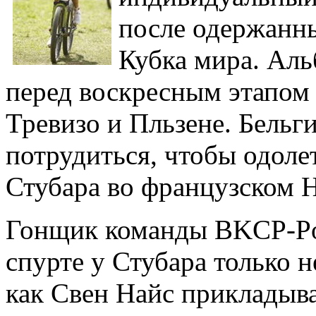
после одержанны
Кубка мира. Ал
перед воскресным этапом
Тревизо и Пльзене. Бель
потрудиться, чтобы одоле
Стубара во французском 
Гонщик команды BKCP-Po
спурте у Стубара только н
как Свен Найс прикладыва