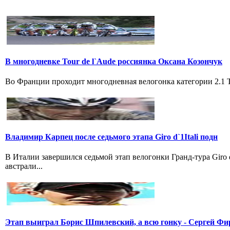
В многодневке Tour de l`Aude россиянка Оксана Козончук
Во Франции проходит многодневная велогонка категории 2.1 Tou
Владимир Карпец после седьмого этапа Giro d`1Itali подн
В Италии завершился седьмой этап велогонки Гранд-тура Giro
австрали...
Этап выиграл Борис Шпилевский, а всю гонку - Сергей Фи