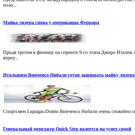
поло...
Майка лидера снова у американца Феррара
Придя третим к финишу на спринте 9-го этапа Джиро Италия, 
верну...
Итальянец Винченсо Нибали готов защищать майку лидера
Cпортсмен Liquigas-Doimo Винченсо Нибали очень спокойно пр
Генеральный менеджер Quick Step надеется на успех своей