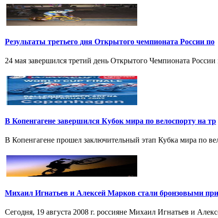
Результаты третьего дня Открытого чемпионата России по
24 мая завершился третий день Открытого Чемпионата России по
В Копенгагене завершился Кубок мира по велоспорту на тр
В Копенгагене прошел заключительный этап Кубка мира по вел
Михаил Игнатьев и Алексей Марков стали бронзовыми при
Сегодня, 19 августа 2008 г. россияне Михаил Игнатьев и Алек