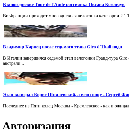
В многодневке Tour de l`Aude россиянка Оксана Козончук
Во Франции проходит многодневная велогонка категории 2.1 Tou
Владимир Карпец после седьмого этапа Giro d`1Itali подн
В Италии завершился седьмой этап велогонки Гранд-тура Giro
австрали...
Этап выиграл Борис Шпилевский, а всю гонку - Сергей Фи
Последнее из Пяти колец Москвы - Кремлевское - как и ожидал
Авторизация