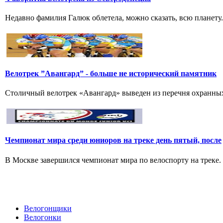
Недавно фамилия Галюк облетела, можно сказать, всю планету
Велотрек ”Авангард” - больше не исторический памятник
Столичный велотрек «Авангард» выведен из перечня охранных 
Чемпионат мира среди юниоров на треке день пятый, после
В Москве завершился чемпионат мира по велоспорту на треке.
Велогонщики
Велогонки