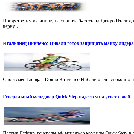
Придя третим к финишу на спринте 9-го этапа Джиро Италия, 
верну...
Итальянец Винченсо Нибали готов защищать майку лидера
Cпортсмен Liquigas-Doimo Винченсо Нибали очень спокойно пр
Генеральный менеджер Quick Step надеется на успех своей
Патрик Лефевр, генеральный менеджер команды Quick Step, в 