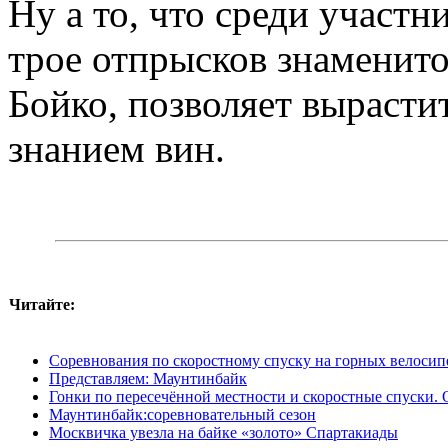
Ну а то, что среди участн
трое отпрысков знаменит
Бойко, позволяет вырасти
знанием вин.
Читайте:
Соревнования по скоростному спуску на горных велосип
Представляем: Маунтинбайк
Гонки по пересечённой местности и скоростные спуски. 
Маунтинбайк:соревновательный сезон
Москвичка увезла на байке «золото» Спартакиады