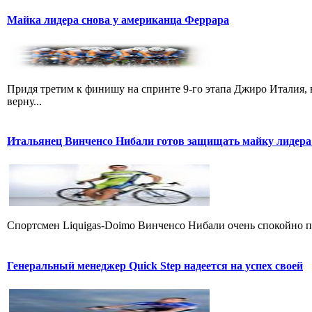
Майка лидера снова у американца Феррара
Придя третим к финишу на спринте 9-го этапа Джиро Италия, 
верну...
Итальянец Винченсо Нибали готов защищать майку лидера
Cпортсмен Liquigas-Doimo Винченсо Нибали очень спокойно пр
Генеральный менеджер Quick Step надеется на успех своей