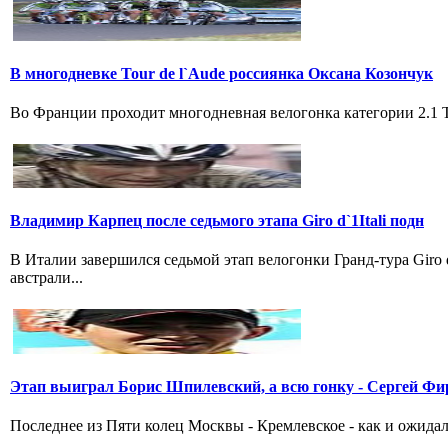
В многодневке Tour de l`Aude россиянка Оксана Козончук
Во Франции проходит многодневная велогонка категории 2.1 Tou
Владимир Карпец после седьмого этапа Giro d`1Itali подн
В Италии завершился седьмой этап велогонки Гранд-тура Giro
австрали...
Этап выиграл Борис Шпилевский, а всю гонку - Сергей Фи
Последнее из Пяти колец Москвы - Кремлевское - как и ожидал