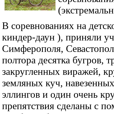
(экстремальн
В соревнованиях на детск
киндер-даун ), приняли у
Симферополя, Севастопол
полтора десятка бугров, т
закругленных виражей, кр
земляных куч, навезенны
эллингов и один очень кр
препятствия сделаны с по