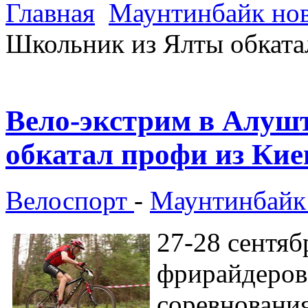
Главная
Маунтинбайк но
Школьник из Ялты обката
Вело-экстрим в Алуш
обкатал профи из Ки
Велоспорт
-
Маунтинбайк
27-28 сентя
фрирайдеров
соревновани