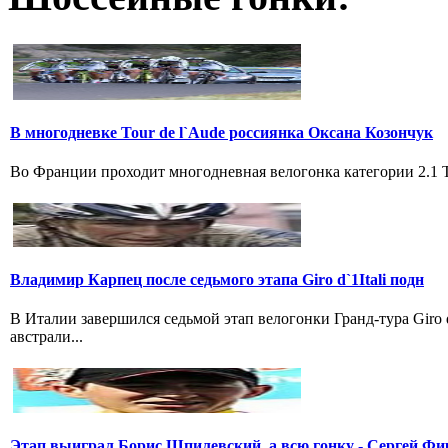
В многодневке Tour de l`Aude россиянка Оксана Козончук
Во Франции проходит многодневная велогонка категории 2.1 Tou
Владимир Карпец после седьмого этапа Giro d`1Itali подн
В Италии завершился седьмой этап велогонки Гранд-тура Giro
австрали...
Этап выиграл Борис Шпилевский, а всю гонку - Сергей Фи