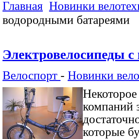
Главная
Новинки велотех
водородными батареями
Электровелосипеды с
Велоспорт
-
Новинки вел
Некоторое
компаний 
достаточн
которые б