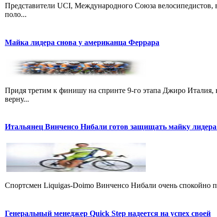
Представители UCI, Международного Союза велосипедистов, в
поло...
Майка лидера снова у американца Феррара
Придя третим к финишу на спринте 9-го этапа Джиро Италия, 
верну...
Итальянец Винченсо Нибали готов защищать майку лидера
Cпортсмен Liquigas-Doimo Винченсо Нибали очень спокойно пр
Генеральный менеджер Quick Step надеется на успех своей