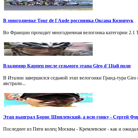
В многодневке Tour de l`Aude россиянка Оксана Козончук
Во Франции проходит многодневная велогонка категории 2.1 Tou
Владимир Карпец после седьмого этапа Giro d`1Itali подн
В Италии завершился седьмой этап велогонки Гранд-тура Giro
австрали...
Этап выиграл Борис Шпилевский, а всю гонку - Сергей Фи
Последнее из Пяти колец Москвы - Кремлевское - как и ожидал