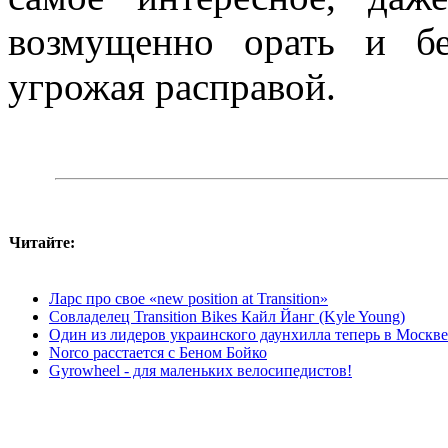
возмущенно орать и б
угрожая расправой.
Читайте:
Ларс про свое «new position at Transition»
Совладелец Transition Bikes Кайл Йанг (Kyle Young)
Один из лидеров украинского даунхилла теперь в Москве
Norco расстается с Беном Бойко
Gyrowheel - для маленьких велосипедистов!