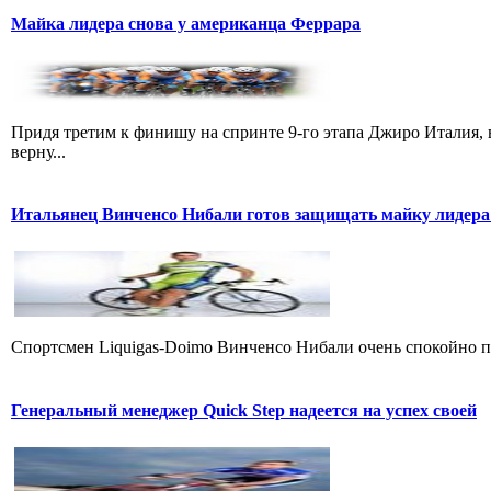
Майка лидера снова у американца Феррара
Придя третим к финишу на спринте 9-го этапа Джиро Италия, 
верну...
Итальянец Винченсо Нибали готов защищать майку лидера
Cпортсмен Liquigas-Doimo Винченсо Нибали очень спокойно пр
Генеральный менеджер Quick Step надеется на успех своей