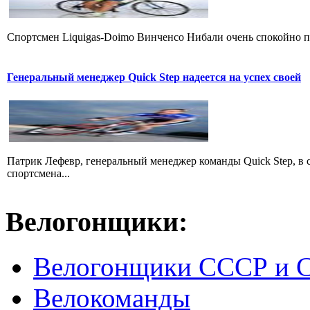
Cпортсмен Liquigas-Doimo Винченсо Нибали очень спокойно пр
Генеральный менеджер Quick Step надеется на успех своей
Патрик Лефевр, генеральный менеджер команды Quick Step, в 
спортсмена...
Велогонщики:
Велогонщики СССР и 
Велокоманды