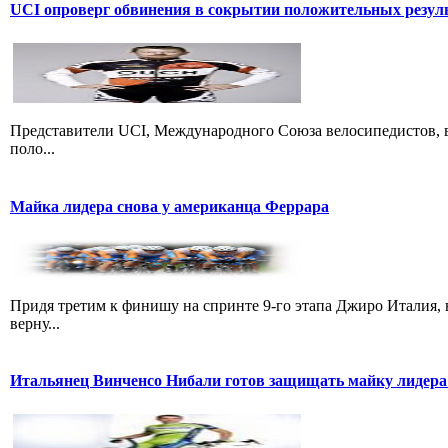
UCI опроверг обвинения в сокрытии положительных резул
Представители UCI, Международного Союза велосипедистов, в
поло...
Майка лидера снова у американца Феррара
Придя третим к финишу на спринте 9-го этапа Джиро Италия, 
верну...
Итальянец Винченсо Нибали готов защищать майку лидера