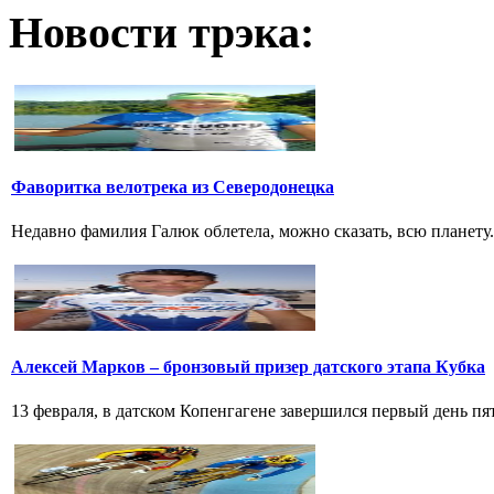
Новости трэка:
Фаворитка велотрека из Северодонецка
Недавно фамилия Галюк облетела, можно сказать, всю планету
Алексей Марков – бронзовый призер датского этапа Кубка
13 февраля, в датском Копенгагене завершился первый день пят