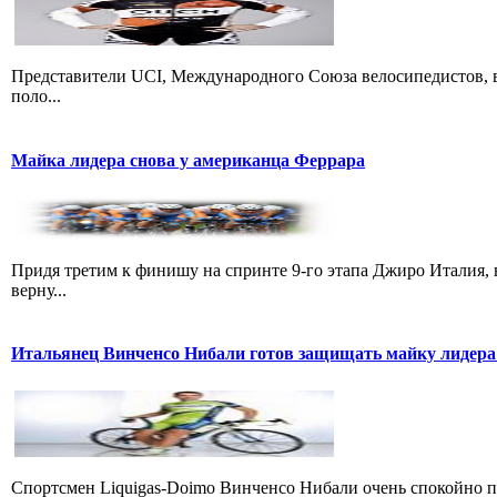
Представители UCI, Международного Союза велосипедистов, в
поло...
Майка лидера снова у американца Феррара
Придя третим к финишу на спринте 9-го этапа Джиро Италия, 
верну...
Итальянец Винченсо Нибали готов защищать майку лидера
Cпортсмен Liquigas-Doimo Винченсо Нибали очень спокойно пр