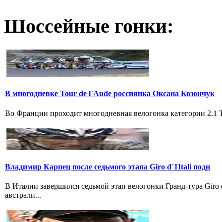
Шоссейные гонки:
В многодневке Tour de l`Aude россиянка Оксана Козончук
Во Франции проходит многодневная велогонка категории 2.1 Tou
Владимир Карпец после седьмого этапа Giro d`1Itali подн
В Италии завершился седьмой этап велогонки Гранд-тура Giro
австрали...