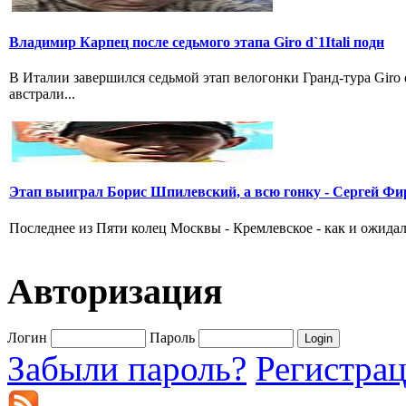
Владимир Карпец после седьмого этапа Giro d`1Itali подн
В Италии завершился седьмой этап велогонки Гранд-тура Giro
австрали...
Этап выиграл Борис Шпилевский, а всю гонку - Сергей Фи
Последнее из Пяти колец Москвы - Кремлевское - как и ожидал
Авторизация
Логин
Пароль
Забыли пароль?
Регистра