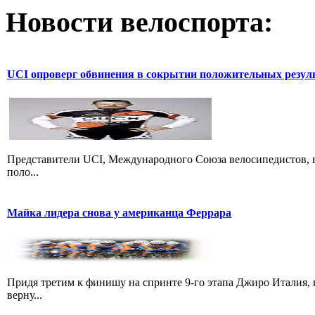
Новости велоспорта:
UCI опроверг обвинения в сокрытии положительных резул
Представители UCI, Международного Союза велосипедистов, в
поло...
Майка лидера снова у американца Феррара
Придя третим к финишу на спринте 9-го этапа Джиро Италия, 
верну...