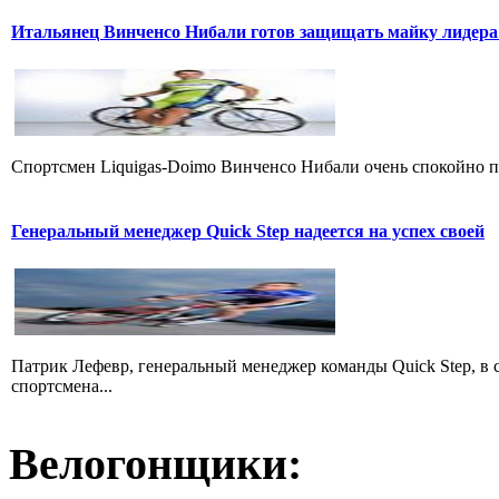
Итальянец Винченсо Нибали готов защищать майку лидера
Cпортсмен Liquigas-Doimo Винченсо Нибали очень спокойно пр
Генеральный менеджер Quick Step надеется на успех своей
Патрик Лефевр, генеральный менеджер команды Quick Step, в 
спортсмена...
Велогонщики: