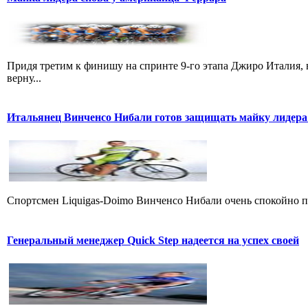
Придя третим к финишу на спринте 9-го этапа Джиро Италия, 
верну...
Итальянец Винченсо Нибали готов защищать майку лидера
Cпортсмен Liquigas-Doimo Винченсо Нибали очень спокойно пр
Генеральный менеджер Quick Step надеется на успех своей