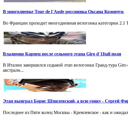
В многодневке Tour de l`Aude россиянка Оксана Козончук
Во Франции проходит многодневная велогонка категории 2.1 Tou
Владимир Карпец после седьмого этапа Giro d`1Itali подн
В Италии завершился седьмой этап велогонки Гранд-тура Giro
австрали...
Этап выиграл Борис Шпилевский, а всю гонку - Сергей Фи
Последнее из Пяти колец Москвы - Кремлевское - как и ожидал