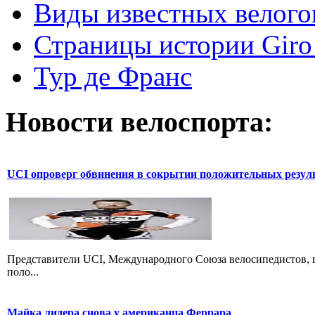
Виды известных велого
Страницы истории Giro 
Тур де Франс
Новости велоспорта:
UCI опроверг обвинения в сокрытии положительных резул
Представители UCI, Международного Союза велосипедистов, в
поло...
Майка лидера снова у американца Феррара