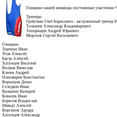
Гонщики нашей команды постоянные участники Ч
Тренеры
Гройсман Глеб Борисович - заслуженный тренер 
Толкачев Александр Владимирович
Топорищев Андрей Юрьевич
Морозов Сергей Васильевич
Гонщики
Теренин Иван
Усов Алексей
Бауэр Алексей
Хатунцев Василий
Вилков Вячеслав
Клюев Андрей
Пономарёв Константин
Воронцов Денис
Селедков Иван
Валынин Валерий
Ковалев Иван
Борисов Владислав
Шмидт Алексей
Ворганов Эдуард
Хатунцев Александр