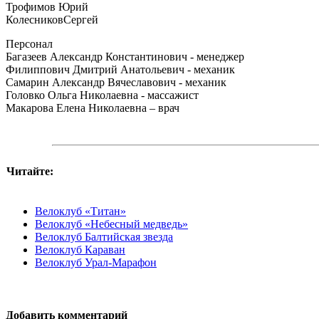
Трофимов Юрий
КолесниковСергей
Персонал
Багазеев Александр Константинович - менеджер
Филиппович Дмитрий Анатольевич - механик
Самарин Александр Вячеславович - механик
Головко Ольга Николаевна - массажист
Макарова Елена Николаевна – врач
Читайте:
Велоклуб «Титан»
Велоклуб «Небесный медведь»
Велоклуб Балтийская звезда
Велоклуб Караван
Велоклуб Урал-Марафон
Добавить комментарий