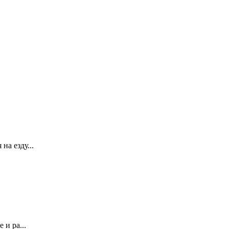
на езду...
 и ра...