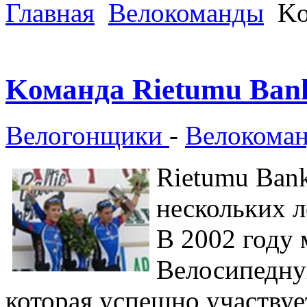
Главная
Велокоманды
Kо
Kоманда Rietumu Ban
Велогонщики
-
Велокома
Rietumu Ban
нескольких л
В 2002 году
Велосипедну
которая успешно участвуе