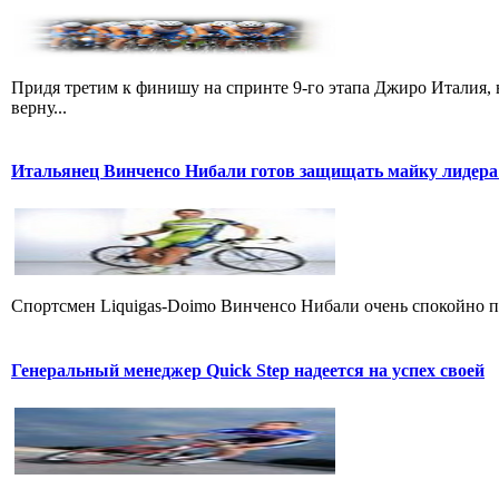
Придя третим к финишу на спринте 9-го этапа Джиро Италия, 
верну...
Итальянец Винченсо Нибали готов защищать майку лидера
Cпортсмен Liquigas-Doimo Винченсо Нибали очень спокойно пр
Генеральный менеджер Quick Step надеется на успех своей