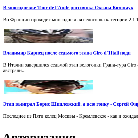
В многодневке Tour de l`Aude россиянка Оксана Козончук
Во Франции проходит многодневная велогонка категории 2.1 Tou
Владимир Карпец после седьмого этапа Giro d`1Itali подн
В Италии завершился седьмой этап велогонки Гранд-тура Giro
австрали...
Этап выиграл Борис Шпилевский, а всю гонку - Сергей Фи
Последнее из Пяти колец Москвы - Кремлевское - как и ожидал
Авторизация