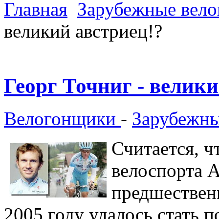
Главная
Зарубежные вел
великий австриец!?
Георг Точниг - велики
Велогонщики
-
Зарубежны
Считается, ч
велоспорта А
предшественн
2005 году удалось стать п