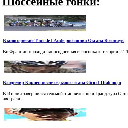
Шоссейные гонки:
В многодневке Tour de l`Aude россиянка Оксана Козончук
Во Франции проходит многодневная велогонка категории 2.1 Tou
Владимир Карпец после седьмого этапа Giro d`1Itali подн
В Италии завершился седьмой этап велогонки Гранд-тура Giro
австрали...