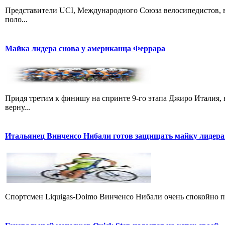
Представители UCI, Международного Союза велосипедистов, в
поло...
Майка лидера снова у американца Феррара
Придя третим к финишу на спринте 9-го этапа Джиро Италия, 
верну...
Итальянец Винченсо Нибали готов защищать майку лидера
Cпортсмен Liquigas-Doimo Винченсо Нибали очень спокойно пр