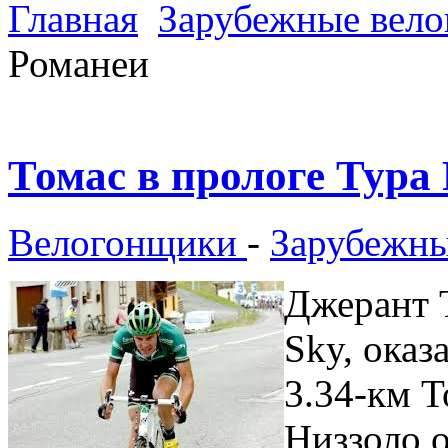
Главная
Зарубежные вел
Романеи
Томас в прологе Тура
Велогонщики
-
Зарубежны
Джерант 
Sky, оказ
3.34-км T
Низзоло о