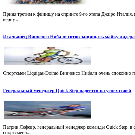
Придя третим к финишу на спринте 9-го этапа Джиро Италия, 
верну...
Итальянец Винченсо Нибали готов защищать майку лидера
Cпортсмен Liquigas-Doimo Винченсо Нибали очень спокойно пр
Генеральный менеджер Quick Step надеется на успех своей
Патрик Лефевр, генеральный менеджер команды Quick Step, в 
спортсмена...