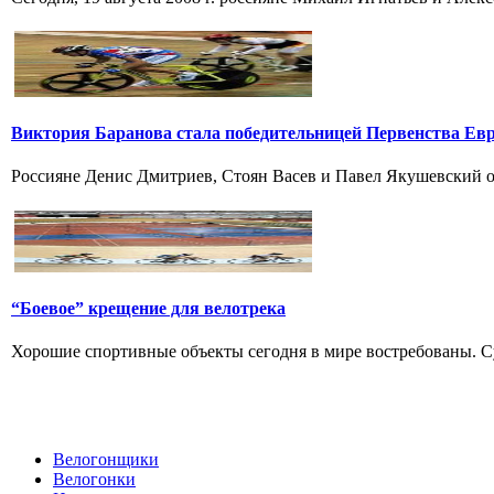
Виктория Баранова стала победительницей Первенства Ев
Россияне Денис Дмитриев, Стоян Васев и Павел Якушевский од
“Боевое” крещение для велотрека
Хорошие спортивные объекты сегодня в мире востребованы. Су
Велогонщики
Велогонки