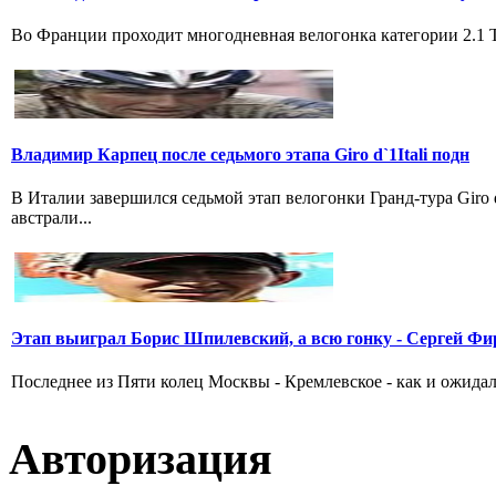
Во Франции проходит многодневная велогонка категории 2.1 Tou
Владимир Карпец после седьмого этапа Giro d`1Itali подн
В Италии завершился седьмой этап велогонки Гранд-тура Giro
австрали...
Этап выиграл Борис Шпилевский, а всю гонку - Сергей Фи
Последнее из Пяти колец Москвы - Кремлевское - как и ожидал
Авторизация