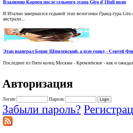
Владимир Карпец после седьмого этапа Giro d`1Itali подн
В Италии завершился седьмой этап велогонки Гранд-тура Giro
австрали...
Этап выиграл Борис Шпилевский, а всю гонку - Сергей Фи
Последнее из Пяти колец Москвы - Кремлевское - как и ожидал
Авторизация
Логин
Пароль
Забыли пароль?
Регистра