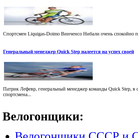
Cпортсмен Liquigas-Doimo Винченсо Нибали очень спокойно пр
Генеральный менеджер Quick Step надеется на успех своей
Патрик Лефевр, генеральный менеджер команды Quick Step, в 
спортсмена...
Велогонщики:
Велогонщики СССР и 