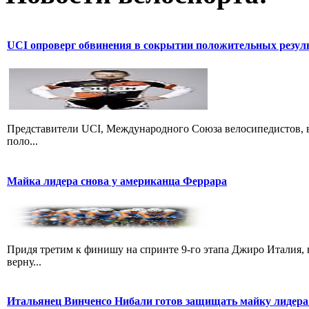
UCI опроверг обвинения в сокрытии положительных резул
Представители UCI, Международного Союза велосипедистов, в
поло...
Майка лидера снова у американца Феррара
Придя третим к финишу на спринте 9-го этапа Джиро Италия, 
верну...
Итальянец Винченсо Нибали готов защищать майку лидера