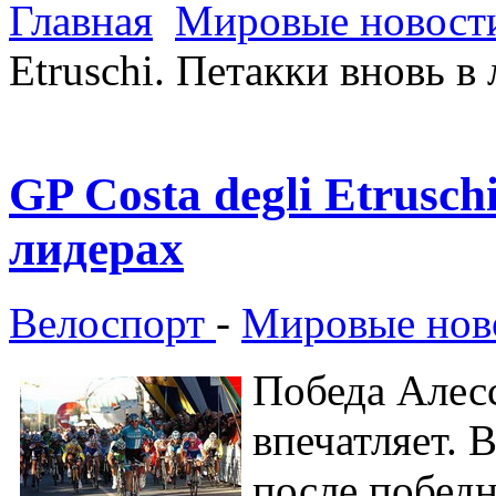
Главная
Мировые новости
Etruschi. Петакки вновь в
GP Costa degli Etrusch
лидерах
Велоспорт
-
Мировые ново
Победа Алес
впечатляет. 
после побед