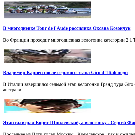
В многодневке Tour de l`Aude россиянка Оксана Козончук
Во Франции проходит многодневная велогонка категории 2.1 Tou
Владимир Карпец после седьмого этапа Giro d`1Itali подн
В Италии завершился седьмой этап велогонки Гранд-тура Giro
австрали...
Этап выиграл Борис Шпилевский, а всю гонку - Сергей Фи
Последнее из Пяти колец Москвы - Кремлевское - как и ожидал