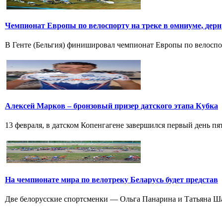
Чемпионат Европы по велоспорту на треке в омниуме, дерн
В Генте (Бельгия) финишировал чемпионат Европы по велоспорт
Алексей Марков – бронзовый призер датского этапа Кубка
13 февраля, в датском Копенгагене завершился первый день пят
На чемпионате мира по велотреку Беларусь будет представ
Две белорусские спортсменки — Ольга Панарина и Татьяна Шар