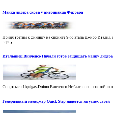
Майка лидера снова у американца Феррара
Придя третим к финишу на спринте 9-го этапа Джиро Италия, 
верну...
Итальянец Винченсо Нибали готов защищать майку лидера
Cпортсмен Liquigas-Doimo Винченсо Нибали очень спокойно пр
Генеральный менеджер Quick Step надеется на успех своей