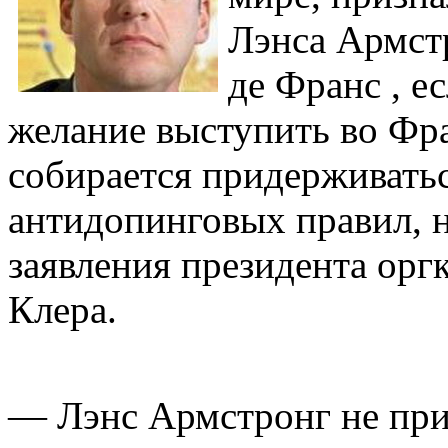
Лэнса Армст
де Франс , е
желание выступить во Фра
собирается придерживать
антидопинговых правил, 
заявления президента орг
Клера.
— Лэнс Армстронг не прис