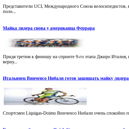
Представители UCI, Международного Союза велосипедистов, в
поло...
Майка лидера снова у американца Феррара
Придя третим к финишу на спринте 9-го этапа Джиро Италия, 
верну...
Итальянец Винченсо Нибали готов защищать майку лидера
Cпортсмен Liquigas-Doimo Винченсо Нибали очень спокойно пр