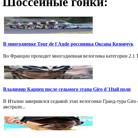
Шоссейные гонки:
В многодневке Tour de l`Aude россиянка Оксана Козончук
Во Франции проходит многодневная велогонка категории 2.1 Tou
Владимир Карпец после седьмого этапа Giro d`1Itali подн
В Италии завершился седьмой этап велогонки Гранд-тура Giro
австрали...