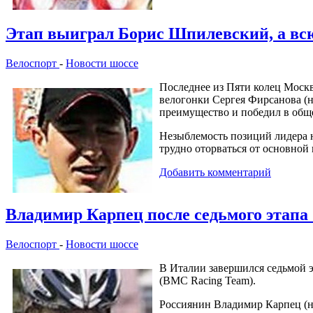
Этап выиграл Борис Шпилевский, а всю
Велоспорт
-
Новости шоссе
Последнее из Пяти колец Москв
велогонки Сергея Фирсанова (н
преимущество и победил в обще
Незыблемость позиций лидера н
трудно оторваться от основной
Добавить комментарий
Владимир Карпец после седьмого этапа G
Велоспорт
-
Новости шоссе
В Италии завершился седьмой э
(BMC Racing Team).
Россиянин Владимир Карпец (на