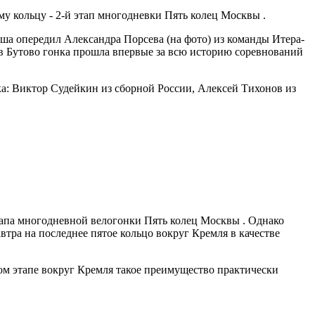
у кольцу - 2-й этап многодневки Пять колец Москвы .
а опередил Александра Порсева (на фото) из команды Итера-
 в Бутово гонка прошла впервые за всю историю соревнований
ка: Виктор Судейкин из сборной России, Алексей Тихонов из
апа многодневной велогонки Пять колец Москвы . Однако
втра на последнее пятое кольцо вокруг Кремля в качестве
ом этапе вокруг Кремля такое преимущество практически