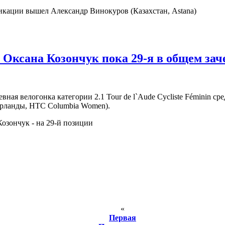
икации вышел Александр Винокуров (Казахстан, Astana)
а Оксана Козончук пока 29-я в общем зач
ая велогонка категории 2.1 Tour de l`Aude Cycliste Féminin ср
ерланды, HTC Columbia Women).
Козончук - на 29-й позиции
«
Первая