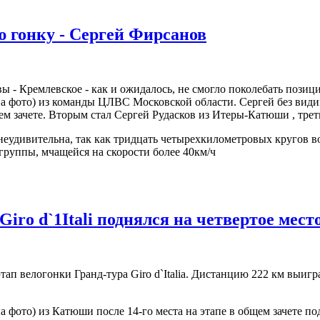
 гонку - Сергей Фирсанов
ы - Кремлевское - как и ожидалось, не смогло поколебать пози
а фото) из команды ЦЛВС Московской области. Сергей без види
м зачете. Вторым стал Сергей Рудасков из Итеры-Катюши , тре
еудивительна, так как тридцать четырехкилометровых кругов во
 группы, мчащейся на скорости более 40км/ч
iro d`1Itali поднялся на четвертое мест
тап велогонки Гранд-тура Giro d`Italia. Дистанцию 222 км выи
 фото) из Катюши после 14-го места на этапе в общем зачете по