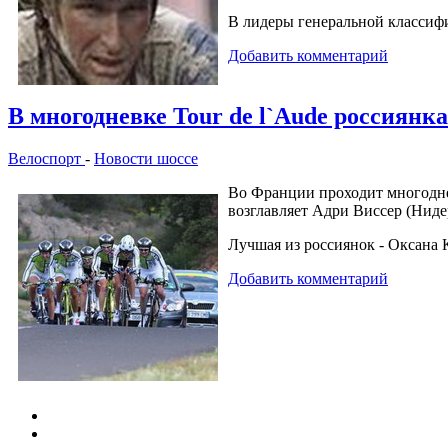
В лидеры генеральной классиф
Добавить комментарий
В многодневке Tour de l`Aude россиянк
Велоспорт
-
Новости шоссе
Во Франции проходит многодневн
возглавляет Адри Виссер (Нид
Лучшая из россиянок - Оксана 
Добавить комментарий