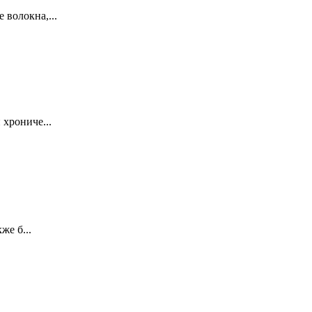
 волокна,...
хрониче...
же б...