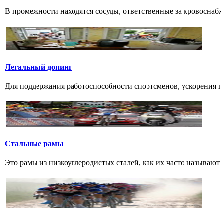
В промежности находятся сосуды, ответственные за кровоснабж
Легальный допинг
Для поддержания работоспособности спортсменов, ускорения п
Стальные рамы
Это рамы из низкоуглеродистых сталей, как их часто называют р