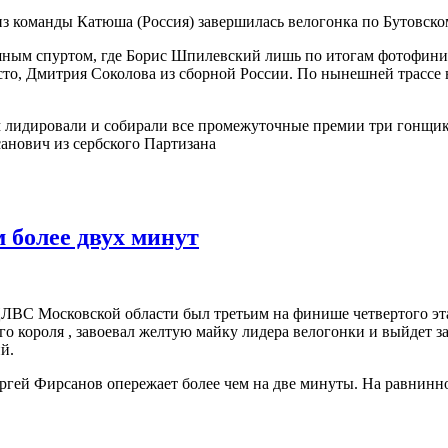
 команды Катюша (Россия) завершилась велогонка по Бутовском
ным спуртом, где Борис Шпилевский лишь по итогам фотофиниш
сто, Дмитрия Соколова из сборной России. По нынешней трассе
км лидировали и собирали все промежуточные премии три гонщи
анович из сербского Партизана
 более двух минут
ЛВС Московской области был третьим на финише четвертого эт
го короля , завоевал желтую майку лидера велогонки и выйдет за
й.
ргей Фирсанов опережает более чем на две минуты. На равнинн