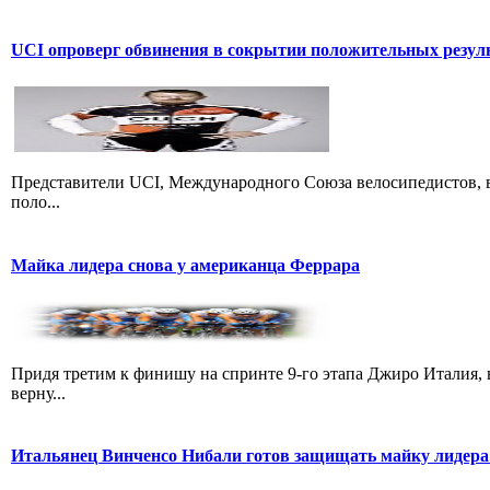
UCI опроверг обвинения в сокрытии положительных резул
Представители UCI, Международного Союза велосипедистов, в
поло...
Майка лидера снова у американца Феррара
Придя третим к финишу на спринте 9-го этапа Джиро Италия, 
верну...
Итальянец Винченсо Нибали готов защищать майку лидера