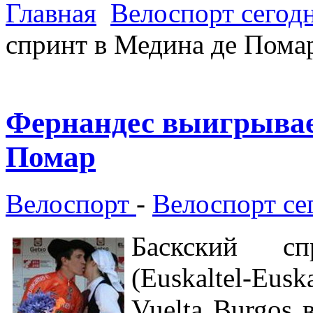
Главная
Велоспорт сегод
спринт в Медина де Пома
Фернандес выигрывае
Помар
Велоспорт
-
Велоспорт се
Баскский с
(Euskaltel-E
Vuelta Burgos