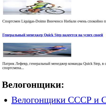
Cпортсмен Liquigas-Doimo Винченсо Нибали очень спокойно пр
Генеральный менеджер Quick Step надеется на успех своей
Патрик Лефевр, генеральный менеджер команды Quick Step, в 
спортсмена...
Велогонщики:
Велогонщики СССР и 