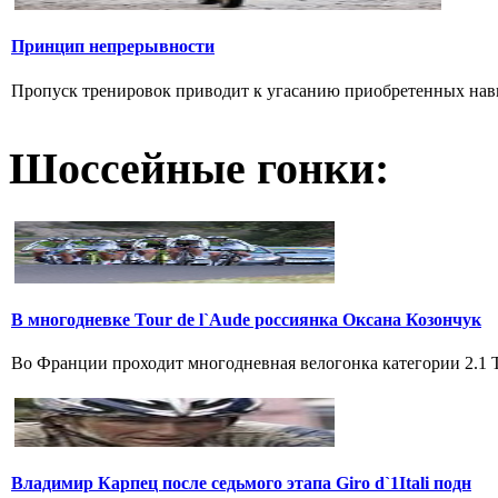
Принцип непрерывности
Пропуск тренировок приводит к угасанию приобретенных навык
Шоссейные гонки:
В многодневке Tour de l`Aude россиянка Оксана Козончук
Во Франции проходит многодневная велогонка категории 2.1 Tou
Владимир Карпец после седьмого этапа Giro d`1Itali подн