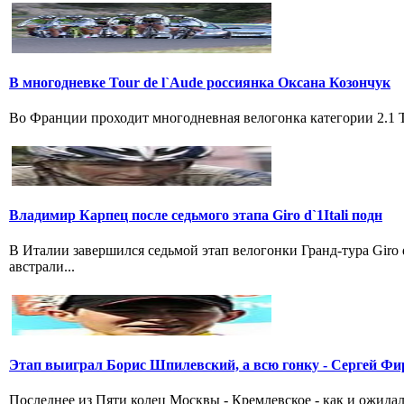
В многодневке Tour de l`Aude россиянка Оксана Козончук
Во Франции проходит многодневная велогонка категории 2.1 Tou
Владимир Карпец после седьмого этапа Giro d`1Itali подн
В Италии завершился седьмой этап велогонки Гранд-тура Giro
австрали...
Этап выиграл Борис Шпилевский, а всю гонку - Сергей Фи
Последнее из Пяти колец Москвы - Кремлевское - как и ожидал