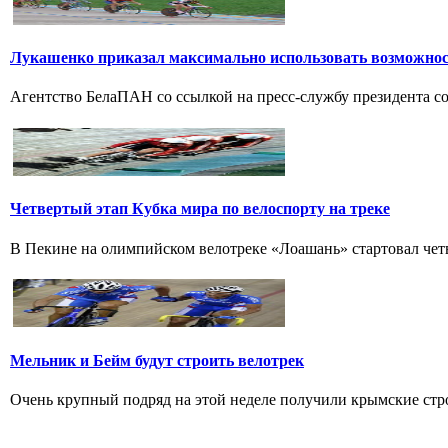
Лукашенко приказал максимально использовать возможно
Агентство БелаПАН со ссылкой на пресс-службу президента со
Четвертый этап Кубка мира по велоспорту на треке
В Пекине на олимпийском велотреке «Лоашань» стартовал четве
Мельник и Бейм будут строить велотрек
Очень крупный подряд на этой неделе получили крымские стро