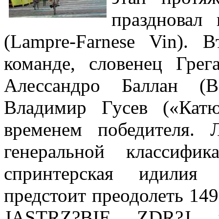
праздновал
(Lampre-Farnese Vin).
команде, словенец Грег
Алессандро Баллан (
Владимир Гусев («Кат
временем победителя.
генеральной классифи
спринтерская идилия 
предстоит преодолеть 149
JASTRZ?BIE ZDR?J 