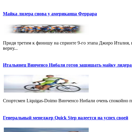
Майка лидера снова у американца Феррара
Придя третим к финишу на спринте 9-го этапа Джиро Италия, 
верну...
Итальянец Винченсо Нибали готов защищать майку лидера
Cпортсмен Liquigas-Doimo Винченсо Нибали очень спокойно пр
Генеральный менеджер Quick Step надеется на успех своей