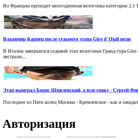
Во Франции проходит многодневная велогонка категории 2.1 Tou
Владимир Карпец после седьмого этапа Giro d`1Itali подн
В Италии завершился седьмой этап велогонки Гранд-тура Giro
австрали...
Этап выиграл Борис Шпилевский, а всю гонку - Сергей Фи
Последнее из Пяти колец Москвы - Кремлевское - как и ожидал
Авторизация