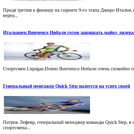
Придя третим к финишу на спринте 9-го этапа Джиро Италия, 
верну...
Итальянец Винченсо Нибали готов защищать майку лидера
Cпортсмен Liquigas-Doimo Винченсо Нибали очень спокойно пр
Генеральный менеджер Quick Step надеется на успех своей
Патрик Лефевр, генеральный менеджер команды Quick Step, в 
спортсмена...