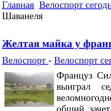
Главная
Велоспорт сегод
Шаванеля
Желтая майка у фран
Велоспорт
-
Велоспорт се
Француз Сил
выиграл се
веломногодн
общий зачет