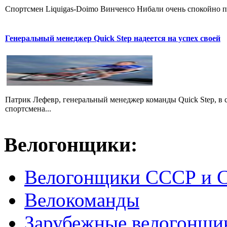
Cпортсмен Liquigas-Doimo Винченсо Нибали очень спокойно пр
Генеральный менеджер Quick Step надеется на успех своей
Патрик Лефевр, генеральный менеджер команды Quick Step, в 
спортсмена...
Велогонщики:
Велогонщики СССР и 
Велокоманды
Зарубежные велогонщи