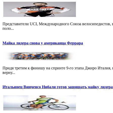
Представители UCI, Международного Союза велосипедистов, в
поло...
Майка лидера снова у американца Феррара
Придя третим к финишу на спринте 9-го этапа Джиро Италия, 
верну...
Итальянец Винченсо Нибали готов защищать майку лидера