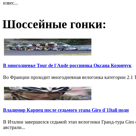
извес...
Шоссейные гонки:
В многодневке Tour de l`Aude россиянка Оксана Козончук
Во Франции проходит многодневная велогонка категории 2.1 Tou
Владимир Карпец после седьмого этапа Giro d`1Itali подн
В Италии завершился седьмой этап велогонки Гранд-тура Giro
австрали...