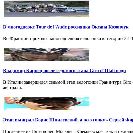
В многодневке Tour de l`Aude россиянка Оксана Козончук
Во Франции проходит многодневная велогонка категории 2.1 Tou
Владимир Карпец после седьмого этапа Giro d`1Itali подн
В Италии завершился седьмой этап велогонки Гранд-тура Giro
австрали...
Этап выиграл Борис Шпилевский, а всю гонку - Сергей Фи
Последнее из Пяти колец Москвы - Кремлевское - как и ожидал