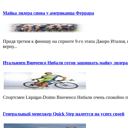
Майка лидера снова у американца Феррара
Придя третим к финишу на спринте 9-го этапа Джиро Италия, 
верну...
Итальянец Винченсо Нибали готов защищать майку лидера
Cпортсмен Liquigas-Doimo Винченсо Нибали очень спокойно пр
Генеральный менеджер Quick Step надеется на успех своей