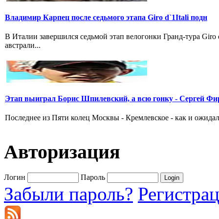
Владимир Карпец после седьмого этапа Giro d`1Itali подн
В Италии завершился седьмой этап велогонки Гранд-тура Giro
австрали...
Этап выиграл Борис Шпилевский, а всю гонку - Сергей Фи
Последнее из Пяти колец Москвы - Кремлевское - как и ожидал
Авторизация
Логин
Пароль
Забыли пароль?
Регистра