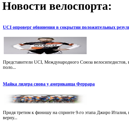
Новости велоспорта:
UCI опроверг обвинения в сокрытии положительных резул
Представители UCI, Международного Союза велосипедистов, в
поло...
Майка лидера снова у американца Феррара
Придя третим к финишу на спринте 9-го этапа Джиро Италия, 
верну...