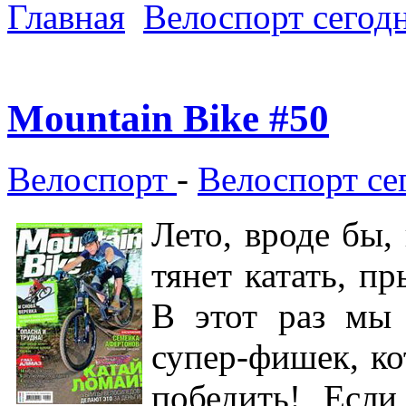
Главная
Велоспорт сегод
Mountain Bike #50
Велоспорт
-
Велоспорт се
Лето, вроде бы,
тянет катать, п
В этот раз мы
супер-фишек, ко
победить! Есл