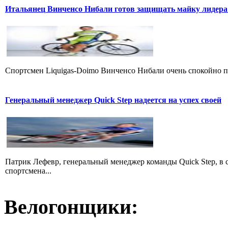
Итальянец Винченсо Нибали готов защищать майку лидера
Cпортсмен Liquigas-Doimo Винченсо Нибали очень спокойно пр
Генеральный менеджер Quick Step надеется на успех своей
Патрик Лефевр, генеральный менеджер команды Quick Step, в 
спортсмена...
Велогонщики: