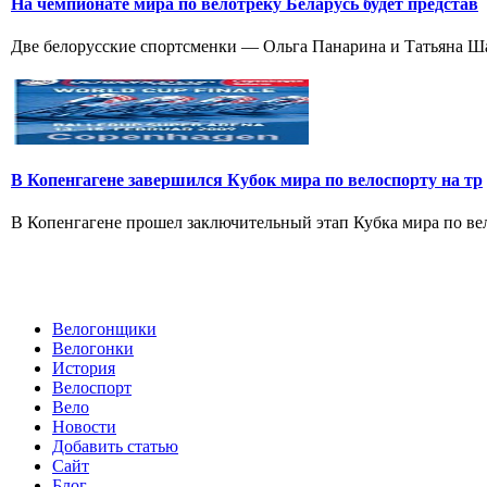
На чемпионате мира по велотреку Беларусь будет представ
Две белорусские спортсменки — Ольга Панарина и Татьяна Шар
В Копенгагене завершился Кубок мира по велоспорту на тр
В Копенгагене прошел заключительный этап Кубка мира по вел
Велогонщики
Велогонки
История
Велоспорт
Вело
Новости
Добавить статью
Сайт
Блог