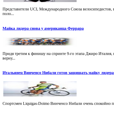
Представители UCI, Международного Союза велосипедистов, в
поло...
Майка лидера снова у американца Феррара
Придя третим к финишу на спринте 9-го этапа Джиро Италия, 
верну...
Итальянец Винченсо Нибали готов защищать майку лидера
Cпортсмен Liquigas-Doimo Винченсо Нибали очень спокойно пр