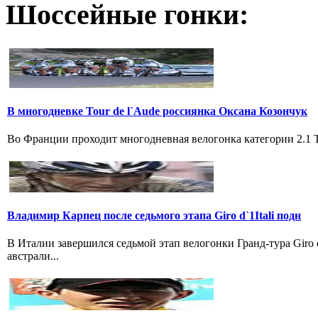
Шоссейные гонки:
В многодневке Tour de l`Aude россиянка Оксана Козончук
Во Франции проходит многодневная велогонка категории 2.1 Tou
Владимир Карпец после седьмого этапа Giro d`1Itali подн
В Италии завершился седьмой этап велогонки Гранд-тура Giro
австрали...