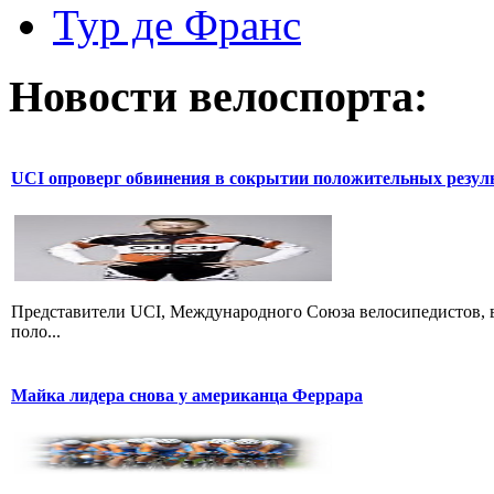
Тур де Франс
Новости велоспорта:
UCI опроверг обвинения в сокрытии положительных резул
Представители UCI, Международного Союза велосипедистов, в
поло...
Майка лидера снова у американца Феррара