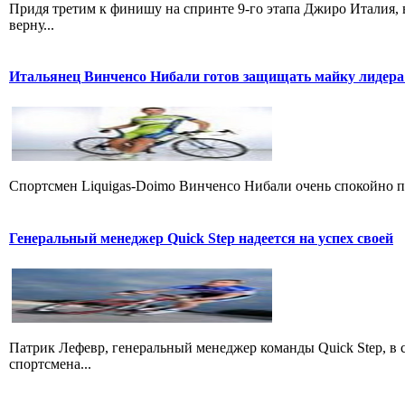
Придя третим к финишу на спринте 9-го этапа Джиро Италия, 
верну...
Итальянец Винченсо Нибали готов защищать майку лидера
Cпортсмен Liquigas-Doimo Винченсо Нибали очень спокойно пр
Генеральный менеджер Quick Step надеется на успех своей
Патрик Лефевр, генеральный менеджер команды Quick Step, в 
спортсмена...