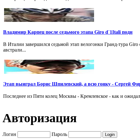
Владимир Карпец после седьмого этапа Giro d`1Itali подн
В Италии завершился седьмой этап велогонки Гранд-тура Giro
австрали...
Этап выиграл Борис Шпилевский, а всю гонку - Сергей Фи
Последнее из Пяти колец Москвы - Кремлевское - как и ожидал
Авторизация
Логин
Пароль