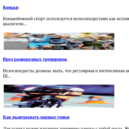
Коньки
Конькобежный спорт используется велосипедистами как вспом
аналогичн...
Вред разнородных тренировок
Велосипедисты должны знать, что регулярная и интенсивная а
Ш...
Как выигрывать парные гонки
Для успеха нужен напарник примерно одного с тобой роста. 